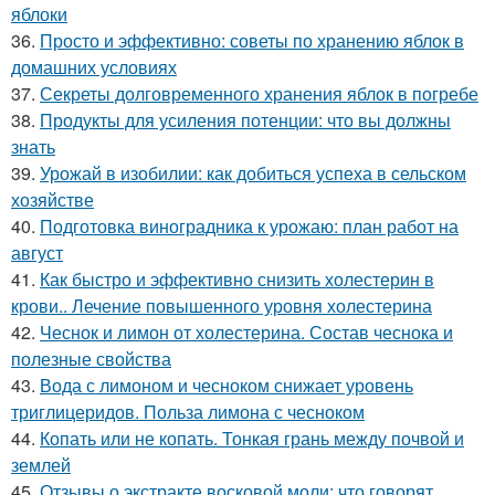
яблоки
36.
Просто и эффективно: советы по хранению яблок в
домашних условиях
37.
Секреты долговременного хранения яблок в погребе
38.
Продукты для усиления потенции: что вы должны
знать
39.
Урожай в изобилии: как добиться успеха в сельском
хозяйстве
40.
Подготовка виноградника к урожаю: план работ на
август
41.
Как быстро и эффективно снизить холестерин в
крови.. Лечение повышенного уровня холестерина
42.
Чеснок и лимон от холестерина. Состав чеснока и
полезные свойства
43.
Вода с лимоном и чесноком снижает уровень
триглицеридов. Польза лимона с чесноком
44.
Копать или не копать. Тонкая грань между почвой и
землей
45.
Отзывы о экстракте восковой моли: что говорят