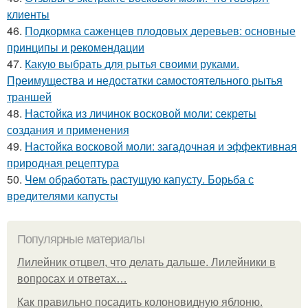
клиенты
46.
Подкормка саженцев плодовых деревьев: основные
принципы и рекомендации
47.
Какую выбрать для рытья своими руками.
Преимущества и недостатки самостоятельного рытья
траншей
48.
Настойка из личинок восковой моли: секреты
создания и применения
49.
Настойка восковой моли: загадочная и эффективная
природная рецептура
50.
Чем обработать растущую капусту. Борьба с
вредителями капусты
Популярные материалы
Лилейник отцвел, что делать дальше. Лилейники в
вопросах и ответах…
Как правильно посадить колоновидную яблоню.