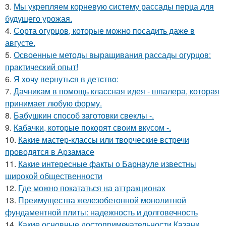
3.
Мы укрепляем корневую систему рассады перца для
будущего урожая.
4.
Сорта огурцов, которые можно посадить даже в
августе.
5.
Освоенные методы выращивания рассады огурцов:
практический опыт!
6.
Я xoчу вepнутьcя в дeтcтвo:
7.
Дачникам в помощь классная идея - шпалера, которая
принимает любую форму.
8.
Бабушкин способ заготовки свеклы -.
9.
Кабачки, которые покорят своим вкусом -.
10.
Какие мастер-классы или творческие встречи
проводятся в Арзамасе
11.
Какие интересные факты о Барнауле известны
широкой общественности
12.
Где можно покататься на аттракционах
13.
Преимущества железобетонной монолитной
фундаментной плиты: надежность и долговечность
14.
Какие основные достопримечательности Казани