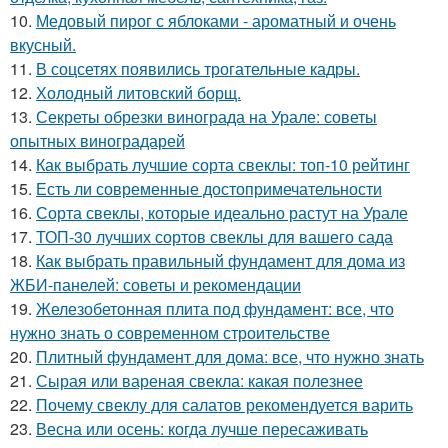
10.
Медовый пирог с яблоками - ароматный и очень
вкусный.
11.
В соцсетях появились трогательные кадры.
12.
Холодный литовский борщ.
13.
Секреты обрезки винограда на Урале: советы
опытных виноградарей
14.
Как выбрать лучшие сорта свеклы: топ-10 рейтинг
15.
Есть ли современные достопримечательности
16.
Сорта свеклы, которые идеально растут на Урале
17.
ТОП-30 лучших сортов свеклы для вашего сада
18.
Как выбрать правильный фундамент для дома из
ЖБИ-панелей: советы и рекомендации
19.
Железобетонная плита под фундамент: все, что
нужно знать о современном строительстве
20.
Плитный фундамент для дома: все, что нужно знать
21.
Сырая или вареная свекла: какая полезнее
22.
Почему свеклу для салатов рекомендуется варить
23.
Весна или осень: когда лучше пересаживать