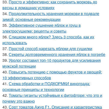
33.
Просто и эффективно: как сохранить морковь до
весны в домашних условиях
34.
Продолжительность хранения моркови в подвале
зимой: основные рекомендации
35.
Эффективное сушнение яблок и груш в
электросушилке: рецепты и советы
36.
Слишком много яблок? Здесь 3 способа, как их
использовать
37.
Простой способ нарезать яблоки для сушилки
38.
Секреты долговременного хранения яблок в погребе
39.
Уролог составил топ-10 продуктов для усиливания
мужской потенции
40.
Повысить потенцию с помощью фруктов и овощей:
10 эффективных способов
41.
Схема обработки и ПОДКОРМКИ винограда:
основные принципы и технологии
42.
Томаты гиганты устойчивые к фитофторе: что это и
почему это важно
43.
Сорт томатов Ажур F1. Описание и характеристика