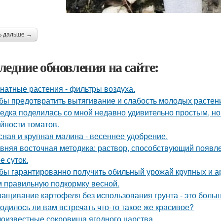
ь дальше →
ледние обновления на сайте:
натные растения - фильтры воздуха.
бы предотвратить вытягивание и слабость молодых растен
едка поделилась со мной недавно удивительно простым, 
йности томатов.
сная и крупная малина - весеннее удобрение.
вняя восточная методика: раствор, способствующий появл
е суток.
бы гарантированно получить обильный урожай крупных и а
м правильную подкормку весной.
ащивание картофеля без использования грунта - это боль
одилось ли вам встречать что-то такое же красивое?
оизвестные сокровища ягодного царства.