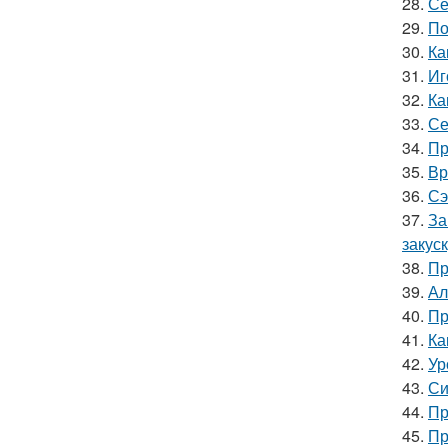
28.
Се
29.
По
30.
Ка
31.
Иг
32.
Ка
33.
Се
34.
Пр
35.
Вр
36.
Сэ
37.
За
закус
38.
Пр
39.
Ал
40.
Пр
41.
Ка
42.
Ур
43.
Си
44.
Пр
45.
Пр