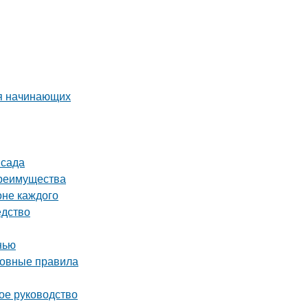
ля начинающих
 сада
преимущества
оне каждого
едство
нью
сновные правила
ное руководство