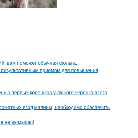
ий, вам поможет обычная фольга.
но результативным приемом для повышения
ению первых корешков у любого черенка всего
роматных ягод малины, необходимо обеспечить
ше не вымысел!