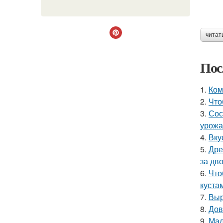
читат
Пос
1.
Ком
2.
Что
3.
Сос
урожа
4.
Вку
5.
Дре
за дво
6.
Что
куста
7.
Выр
8.
Дов
9.
Мал