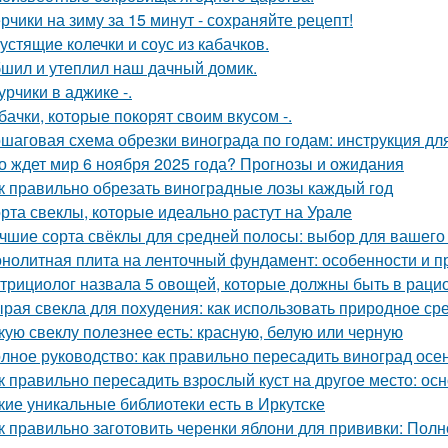
рчики на зиму за 15 минут - сохраняйте рецепт!
устящие колечки и соус из кабачков.
шил и утеплил наш дачный домик.
урчики в аджике -.
бачки, которые покорят своим вкусом -.
шаговая схема обрезки винограда по годам: инструкция д
о ждет мир 6 ноября 2025 года? Прогнозы и ожидания
к правильно обрезать виноградные лозы каждый год
рта свеклы, которые идеально растут на Урале
чшие сорта свёклы для средней полосы: выбор для вашего
нолитная плита на ленточный фундамент: особенности и 
трициолог назвала 5 овощей, которые должны быть в раци
рая свекла для похудения: как использовать природное ср
кую свеклу полезнее есть: красную, белую или черную
лное руководство: как правильно пересадить виноград осе
к правильно пересадить взрослый куст на другое место: о
кие уникальные библиотеки есть в Иркутске
к правильно заготовить черенки яблони для прививки: Пол