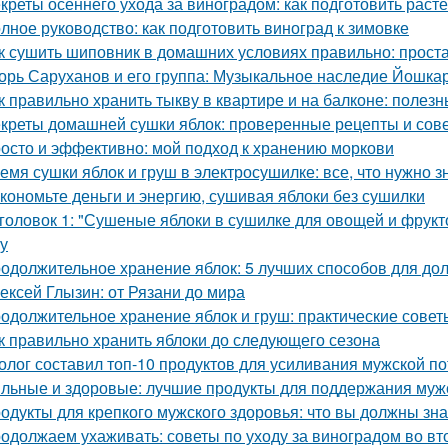
креты осеннего ухода за виноградом: как подготовить расте
лное руководство: как подготовить виноград к зимовке
к сушить шиповник в домашних условиях правильно: прост
орь Саруханов и его группа: Музыкальное наследие Йошка
к правильно хранить тыкву в квартире и на балконе: полез
креты домашней сушки яблок: проверенные рецепты и сов
осто и эффективно: мой подход к хранению моркови
емя сушки яблок и груш в электросушилке: все, что нужно з
кономьте деньги и энергию, сушивая яблоки без сушилки
головок 1: "Сушеные яблоки в сушилке для овощей и фрукт
ку
одолжительное хранение яблок: 5 лучших способов для до
ексей Глызин: от Рязани до мира
одолжительное хранение яблок и груш: практические сове
к правильно хранить яблоки до следующего сезона
олог составил топ-10 продуктов для усиливания мужской п
льные и здоровые: лучшие продукты для поддержания муж
одукты для крепкого мужского здоровья: что вы должны зна
одолжаем ухаживать: советы по уходу за виноградом во вт