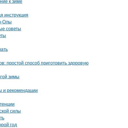
ние к зиме
ая инструкция
р-Олы
ные советы
еты
нать
ов: простой способ приготовить здоровую
лгой зимы
ты и рекомендации
отенции
ской силы
ть
орой год