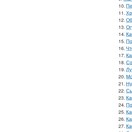
10.
Пе
11.
Хр
12.
Об
13.
Ог
14.
Ка
15.
По
16.
Чт
17.
Ка
18.
Со
19.
Лу
20.
Мо
21.
Ну
22.
Сы
23.
Ка
24.
По
25.
Ка
26.
Ка
27.
Ка