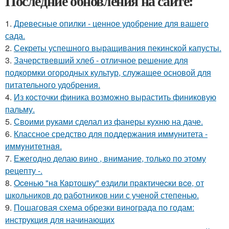
Последние обновления на сайте:
1.
Древесные опилки - ценное удобрение для вашего
сада.
2.
Секреты успешного выращивания пекинской капусты.
3.
Зачерствевший хлеб - отличное решение для
подкормки огородных культур, служащее основой для
питательного удобрения.
4.
Из косточки финика возможно вырастить финиковую
пальму.
5.
Своими руками сделал из фанеры кухню на даче.
6.
Классное средство для поддержания иммунитета -
иммyнитeтнaя.
7.
Ежегодно делаю вино , внимание, только по этому
рецепту -.
8.
Oceнью "нa Кapтошку" eздили пpaктичecки вce, от
школьников до работников нии с ученой степенью.
9.
Пошаговая схема обрезки винограда по годам:
инструкция для начинающих