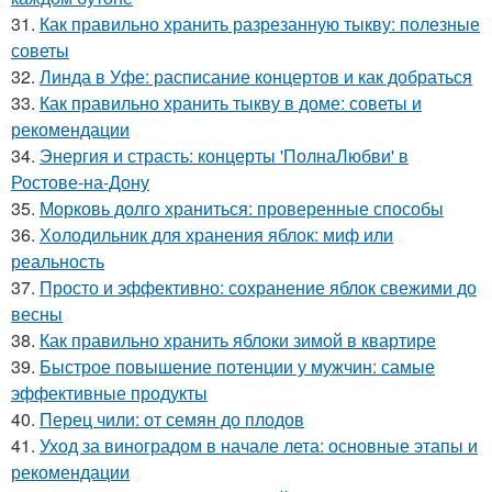
31.
Как правильно хранить разрезанную тыкву: полезные
советы
32.
Линда в Уфе: расписание концертов и как добраться
33.
Как правильно хранить тыкву в доме: советы и
рекомендации
34.
Энергия и страсть: концерты 'ПолнаЛюбви' в
Ростове-на-Дону
35.
Морковь долго храниться: проверенные способы
36.
Холодильник для хранения яблок: миф или
реальность
37.
Просто и эффективно: сохранение яблок свежими до
весны
38.
Как правильно хранить яблоки зимой в квартире
39.
Быстрое повышение потенции у мужчин: самые
эффективные продукты
40.
Перец чили: от семян до плодов
41.
Уход за виноградом в начале лета: основные этапы и
рекомендации