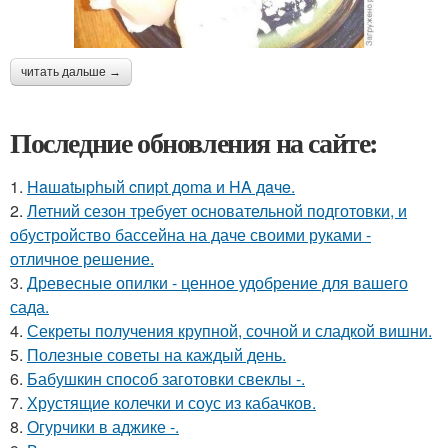
читать дальше →
Последние обновления на сайте:
1.
Haшatыphый cпиpt дoma и HA дaчe.
2.
Летний сезон требует основательной подготовки, и
обустройство бассейна на даче своими руками -
отличное решение.
3.
Древесные опилки - ценное удобрение для вашего
сада.
4.
Секреты получения крупной, сочной и сладкой вишни.
5.
Полезные советы на каждый день.
6.
Бабушкин способ заготовки свеклы -.
7.
Хрустящие колечки и соус из кабачков.
8.
Огурчики в аджике -.