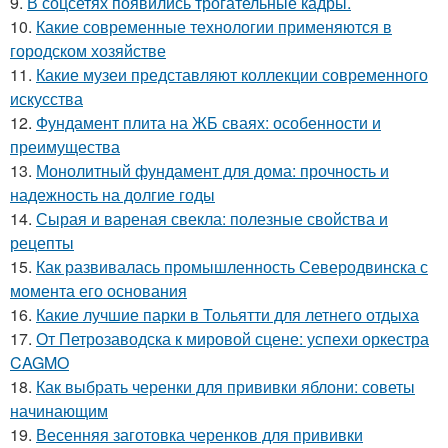
9.
В соцсетях появились трогательные кадры.
10.
Какие современные технологии применяются в
городском хозяйстве
11.
Какие музеи представляют коллекции современного
искусства
12.
Фундамент плита на ЖБ сваях: особенности и
преимущества
13.
Монолитный фундамент для дома: прочность и
надежность на долгие годы
14.
Сырая и вареная свекла: полезные свойства и
рецепты
15.
Как развивалась промышленность Северодвинска с
момента его основания
16.
Какие лучшие парки в Тольятти для летнего отдыха
17.
От Петрозаводска к мировой сцене: успехи оркестра
CAGMO
18.
Как выбрать черенки для прививки яблони: советы
начинающим
19.
Весенняя заготовка черенков для прививки