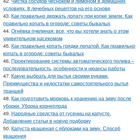
42.
Чистка сосудов чесноком и лимоном в домашних
условиях. 8 лечебных рецептов на его основе
43.
Как правильно держать лопату при копке земли. Как
правильно копать в огороде: советы бывалых
44.
Огнёвка пчелиная: все, что вы хотели знать о этом
удивительном насекомом
45.
Как правильно копать грядки лопатой. Как правильно
копать в огороде: советы бывалых
46.
Проектирование системы автоматического полива –
последовательность, особенности и нюансы работы
47.
Какую выбрать для рытья своими руками.
Преимущества и недостатки самостоятельного рытья
траншей
48.
Как подготовить морковь к хранению на зиму после
уборки. Уборка корнеплода
49.
Народные средства от гусениц на капусте.
Добавление статьи в новую подборку
50.
Капуста квашеная с яблоками на зиму. Способ
квашения