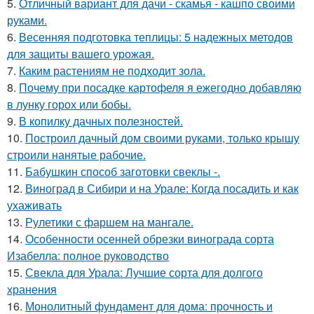
5.
Отличный вариант для дачи - скамья - кашпо своими
руками.
6.
Весенняя подготовка теплицы: 5 надежных методов
для защиты вашего урожая.
7.
Каким растениям не подходит зола.
8.
Почему при посадке картофеля я ежегодно добавляю
в лунку горох или бобы.
9.
В копилку дачных полезностей.
10.
Построил дачный дом своими руками, только крышу
строили нанятые рабочие.
11.
Бабушкин способ заготовки свеклы -.
12.
Виноград в Сибири и на Урале: Когда посадить и как
ухаживать
13.
Рулетики с фаршем на мангале.
14.
Особенности осенней обрезки винограда сорта
Изабелла: полное руководство
15.
Свекла для Урала: Лучшие сорта для долгого
хранения
16.
Монолитный фундамент для дома: прочность и