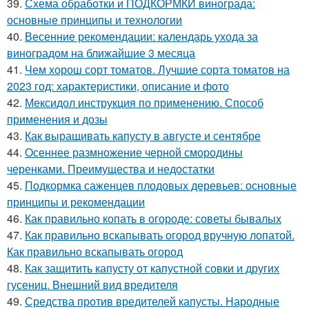
39.
Схема обработки и ПОДКОРМКИ винограда:
основные принципы и технологии
40.
Весенние рекомендации: календарь ухода за
виноградом на ближайшие 3 месяца
41.
Чем хорош сорт томатов. Лучшие сорта томатов на
2023 год: характеристики, описание и фото
42.
Мексидол инструкция по применению. Способ
применения и дозы
43.
Как выращивать капусту в августе и сентябре
44.
Осеннее размножение черной смородины
черенками. Преимущества и недостатки
45.
Подкормка саженцев плодовых деревьев: основные
принципы и рекомендации
46.
Как правильно копать в огороде: советы бывалых
47.
Как правильно вскапывать огород вручную лопатой.
Как правильно вскапывать огород
48.
Как защитить капусту от капустной совки и других
гусениц. Внешний вид вредителя
49.
Средства против вредителей капусты. Народные