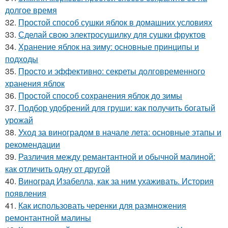
долгое время
32.
Простой способ сушки яблок в домашних условиях
33.
Сделай свою электросушилку для сушки фруктов
34.
Хранение яблок на зиму: основные принципы и
подходы
35.
Просто и эффективно: секреты долговременного
хранения яблок
36.
Простой способ сохранения яблок до зимы
37.
Подбор удобрений для груши: как получить богатый
урожай
38.
Уход за виноградом в начале лета: основные этапы и
рекомендации
39.
Различия между ремантантной и обычной малиной:
как отличить одну от другой
40.
Виноград Изабелла, как за ним ухаживать. История
появления
41.
Как использовать черенки для размножения
ремонтантной малины