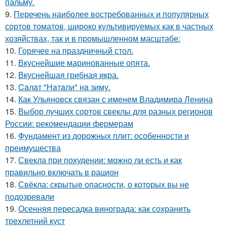
пальму.
9.
Перечень наиболее востребованных и популярных
сортов томатов, широко культивируемых как в частных
хозяйствах, так и в промышленном масштабе:
10.
Горячее на праздничный стол.
11.
Вкуснейшие маринованные опята.
12.
Вкуснейшая грибная икра.
13.
Caлaт "Нaтaли" нa зиму.
14.
Как Ульяновск связан с именем Владимира Ленина
15.
Выбор лучших сортов свеклы для разных регионов
России: рекомендации фермерам
16.
Фундамент из дорожных плит: особенности и
преимущества
17.
Свекла при похудении: можно ли есть и как
правильно включать в рацион
18.
Свёкла: скрытые опасности, о которых вы не
подозревали
19.
Осенняя пересадка винограда: как сохранить
трехлетний куст