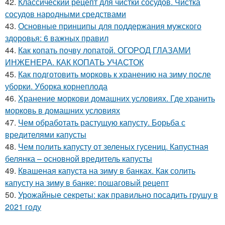
42.
Классический рецепт для чистки сосудов. Чистка
сосудов народными средствами
43.
Основные принципы для поддержания мужского
здоровья: 6 важных правил
44.
Как копать почву лопатой. ОГОРОД ГЛАЗАМИ
ИНЖЕНЕРА. КАК КОПАТЬ УЧАСТОК
45.
Как подготовить морковь к хранению на зиму после
уборки. Уборка корнеплода
46.
Хранение моркови домашних условиях. Где хранить
морковь в домашних условиях
47.
Чем обработать растущую капусту. Борьба с
вредителями капусты
48.
Чем полить капусту от зеленых гусениц. Капустная
белянка – основной вредитель капусты
49.
Квашеная капуста на зиму в банках. Как солить
капусту на зиму в банке: пошаговый рецепт
50.
Урожайные секреты: как правильно посадить грушу в
2021 году