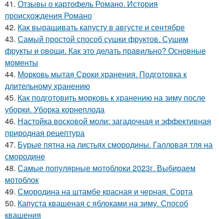
41.
Отзывы о картофель Романо. История
происхождения Романо
42.
Как выращивать капусту в августе и сентябре
43.
Самый простой способ сушки фруктов. Сушим
фрукты и овощи. Как это делать правильно? Основные
моменты
44.
Морковь мытая Сроки хранения. Подготовка к
длительному хранению
45.
Как подготовить морковь к хранению на зиму после
уборки. Уборка корнеплода
46.
Настойка восковой моли: загадочная и эффективная
природная рецептура
47.
Бурые пятна на листьях смородины. Галловая тля на
смородине
48.
Самые популярные мотоблоки 2023г. Выбираем
мотоблок
49.
Смородина на штамбе красная и черная. Сорта
50.
Капуста квашеная с яблоками на зиму. Способ
квашения