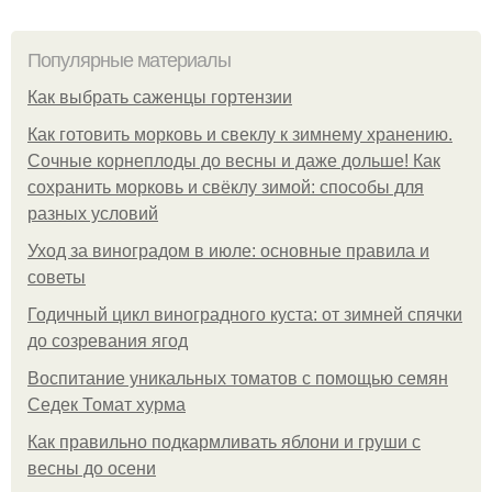
Популярные материалы
Как выбрать саженцы гортензии
Как готовить морковь и свеклу к зимнему хранению.
Сочные корнеплоды до весны и даже дольше! Как
сохранить морковь и свёклу зимой: способы для
разных условий
Уход за виноградом в июле: основные правила и
советы
Годичный цикл виноградного куста: от зимней спячки
до созревания ягод
Воспитание уникальных томатов с помощью семян
Седек Томат хурма
Как правильно подкармливать яблони и груши с
весны до осени