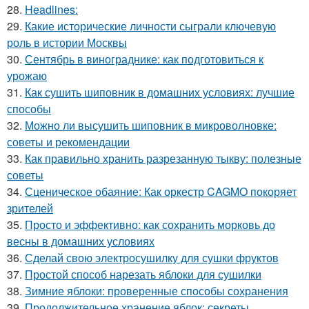
28.
Headlines:
29.
Какие исторические личности сыграли ключевую
роль в истории Москвы
30.
Сентябрь в винограднике: как подготовиться к
урожаю
31.
Как сушить шиповник в домашних условиях: лучшие
способы
32.
Можно ли высушить шиповник в микроволновке:
советы и рекомендации
33.
Как правильно хранить разрезанную тыкву: полезные
советы
34.
Сценическое обаяние: Как оркестр CAGMO покоряет
зрителей
35.
Просто и эффективно: как сохранить морковь до
весны в домашних условиях
36.
Сделай свою электросушилку для сушки фруктов
37.
Простой способ нарезать яблоки для сушилки
38.
Зимние яблоки: проверенные способы сохранения
39.
Продолжительное хранение яблок: секреты