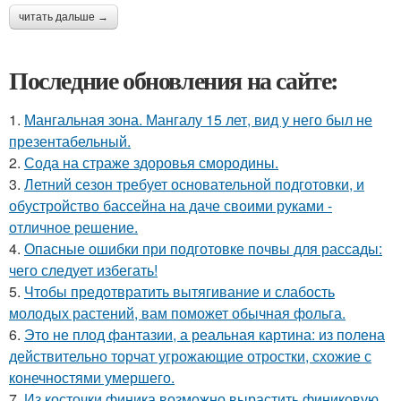
читать дальше →
Последние обновления на сайте:
1.
Мангальная зона. Мангалу 15 лет, вид у него был не
презентабельный.
2.
Сода на страже здоровья смородины.
3.
Летний сезон требует основательной подготовки, и
обустройство бассейна на даче своими руками -
отличное решение.
4.
Опасные ошибки при подготовке почвы для рассады:
чего следует избегать!
5.
Чтобы предотвратить вытягивание и слабость
молодых растений, вам поможет обычная фольга.
6.
Это не плод фантазии, а реальная картина: из полена
действительно торчат угрожающие отростки, схожие с
конечностями умершего.
7.
Из косточки финика возможно вырастить финиковую