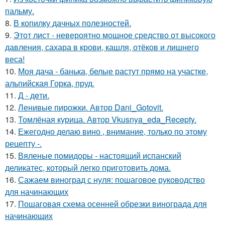
пальму.
8.
В копилку дачных полезностей.
9.
Этот лист - невероятно мощное средство от высокого
давления, сахара в крови, кашля, отёков и лишнего
веса!
10.
Моя дача - банька, белые растут прямо на участке,
альпийская Горка, пруд.
11.
Д - дeти.
12.
Ленивые пирожки. Автор Dani_Gotovit.
13.
Томлёная курица. Автор Vkusnya_eda_Recepty.
14.
Ежегодно делаю вино , внимание, только по этому
рецепту -.
15.
Вяленые помидоры - настоящий испанский
деликатес, который легко приготовить дома.
16.
Сажаем виноград с нуля: пошаговое руководство
для начинающих
17.
Пошаговая схема осенней обрезки винограда для
начинающих