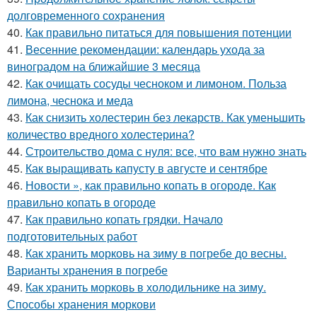
долговременного сохранения
40.
Как правильно питаться для повышения потенции
41.
Весенние рекомендации: календарь ухода за
виноградом на ближайшие 3 месяца
42.
Как очищать сосуды чесноком и лимоном. Польза
лимона, чеснока и меда
43.
Как снизить холестерин без лекарств. Как уменьшить
количество вредного холестерина?
44.
Строительство дома с нуля: все, что вам нужно знать
45.
Как выращивать капусту в августе и сентябре
46.
Новости », как правильно копать в огороде. Как
правильно копать в огороде
47.
Как правильно копать грядки. Начало
подготовительных работ
48.
Как хранить морковь на зиму в погребе до весны.
Варианты хранения в погребе
49.
Как хранить морковь в холодильнике на зиму.
Способы хранения моркови