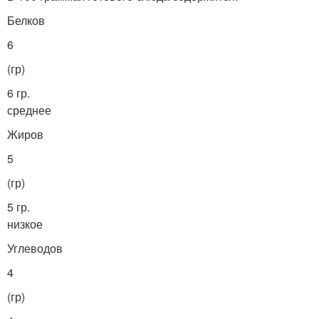
Белков
6
(гр)
6 гр.
среднее
Жиров
5
(гр)
5 гр.
низкое
Углеводов
4
(гр)