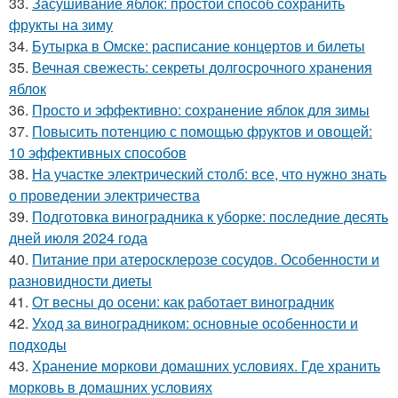
33.
Засушивание яблок: простой способ сохранить
фрукты на зиму
34.
Бутырка в Омске: расписание концертов и билеты
35.
Вечная свежесть: секреты долгосрочного хранения
яблок
36.
Просто и эффективно: сохранение яблок для зимы
37.
Повысить потенцию с помощью фруктов и овощей:
10 эффективных способов
38.
На участке электрический столб: все, что нужно знать
о проведении электричества
39.
Подготовка виноградника к уборке: последние десять
дней июля 2024 года
40.
Питание при атеросклерозе сосудов. Особенности и
разновидности диеты
41.
От весны до осени: как работает виноградник
42.
Уход за виноградником: основные особенности и
подходы
43.
Хранение моркови домашних условиях. Где хранить
морковь в домашних условиях