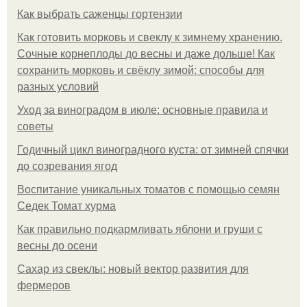
Как выбрать саженцы гортензии
Как готовить морковь и свеклу к зимнему хранению.
Сочные корнеплоды до весны и даже дольше! Как
сохранить морковь и свёклу зимой: способы для
разных условий
Уход за виноградом в июле: основные правила и
советы
Годичный цикл виноградного куста: от зимней спячки
до созревания ягод
Воспитание уникальных томатов с помощью семян
Седек Томат хурма
Как правильно подкармливать яблони и груши с
весны до осени
Сахар из свеклы: новый вектор развития для
фермеров