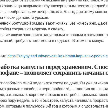
 хранилища покрывают крупнозернистым песком средней вл
аны необрезанными кочерыжками. Благодаря этому можно 
ктически до нового урожая.
няной болтушкой обмазывают кочаны без кочерыжек. Дают в
собом сохраняют морковь и свёклу.
ьшие ящики заполняют капустными головами и засыпают 
ратный, требует много места в подвале. В этом его минус.
ник:
https://zelynyjsad.info/novosti/kak-hranit-kapustu-v-podv
аботка капусты перед хранением. Спос
лофане – позволяет сохранить кочаны 
способом со мной поделился сосед по даче. Он уже отчаива
ько разных способов я перепробовал!, — говорил он – вык
ле, закапывал с корнями в землю в погребе, присыпал мело
ерез пару недель, а то и быстрее, капуста начинала прорас
ом, которым я пользуюсь 3-й год и которым я с удовольстви