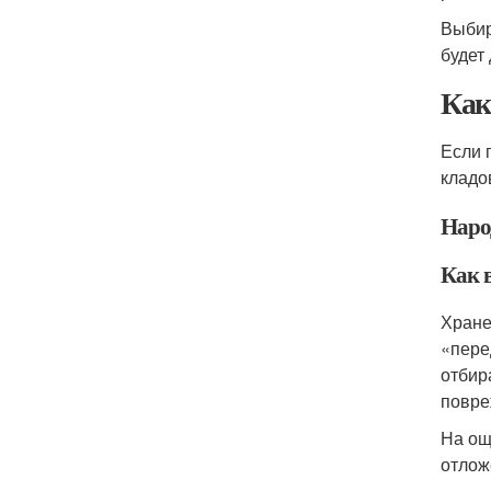
Выбир
будет
Как
Если 
кладо
Наро
Как 
Хране
«пере
отбир
повре
На ощ
отлож