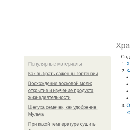
Хра
Сод
Х
Популярные материалы
К
Как выбрать саженцы гортензии
Восхождение восковой моли:
открытие и изучение продукта
жизнедеятельности
О
Шелуха семечек, как удобрение.
к
Мульча
При какой температуре сушить