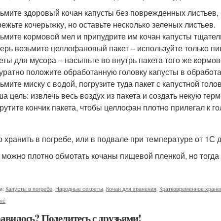
ьмите здоровый кочан капусты без поврежденных листьев,
ежьте кочерыжку, но оставьте несколько зеленых листьев.
ьмите кормовой мел и припудрите им кочан капусты тщатель
ерь возьмите целлофановый пакет – используйте только пищ
еты для мусора – насыпьте во внутрь пакета того же кормов
уратно положите обработанную головку капусты в обработ
ьмите миску с водой, погрузите туда пакет с капустной голов
а цель: извлечь весь воздух из пакета и создать некую герм
рутите кончик пакета, чтобы целлофан плотно прилегал к го
 хранить в погребе, или в подвале при температуре от 1С 
 можно плотно обмотать кочаны пищевой пленкой, но тогда
и:
Капусты в погребе
,
Народные секреты
,
Кочан для хранения
,
Кратковременное хране
не
авилось? Поделитесь с друзьями!