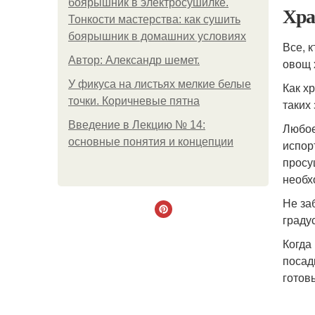
боярышник в электросушилке.
Хра
Тонкости мастерства: как сушить
боярышник в домашних условиях
Все, 
Автор: Александр шемет.
овощ 
У фикуса на листьях мелкие белые
Как х
точки. Коричневые пятна
таких
Введение в Лекцию № 14:
Любое
основные понятия и концепции
испор
просу
необх
Не заб
граду
Когда
посад
готов