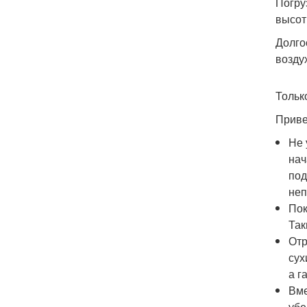
Погру
высот
Долго
возду
Тольк
Приве
Не 
нач
под
неп
Пок
Так
Отр
сух
а г
Вме
убе