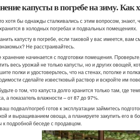
нение капусты в погребе на зиму. Как 
кто хотя бы однажды сталкивались с этим вопросом, знают, 
хранится в холодных погребах и подвальных помещениях.
ранить капусту в погребе, если таковой у вас имеется, вам 
 знакомых? Не расстраивайтесь.
 хранение начинается с подготовки помещения. Проверьте,
тить весь урожай не только капусты, но и других овощей, к
шите полки и удостоверьтесь, что на стенах, потолке и полк
одимости сделайте известковый раствор и вскройте им пов
удьте о том, что капуста долго хранится только там, где те
са, а показатель влажности – от 87 до 97%.
 ваш подвал/погреб готов к эксплуатации займитесь подгот
кой и выращиванием овоща, а планируете закупить его в б
ы к подробной беседе с продавцом.