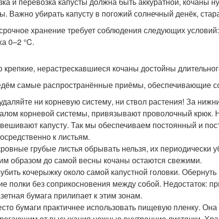
зка и перевозка капусты должна быть аккуратной, кочаны н
ы. Важно убирать капусту в погожий солнечный денёк, стар
срочное хранение требует соблюдения следующих условий
ха 0–2 °C.
о крепкие, нерастрескавшиеся кочаны достойны длительног
дём самые распространённые приёмы, обеспечивающие сох
удаляйте ни корневую систему, ни ствол растения! За нижн
алом корневой системы, привязывают проволочный крюк. Н
вешивают капусту. Так мы обеспечиваем постоянный и пос
осредственно к листьям.
ровные грубые листья обрывать нельзя, их периодически 
им образом до самой весны кочаны остаются свежими.
убить кочерыжку около самой капустной головки. Обернуть 
ие полки без соприкосновения между собой. Недостаток: п
азетная бумага прилипает к этим зонам.
сто бумаги практичнее использовать пищевую пленку. Он
регающим от высыхания нежные внутренние листочки. Хра