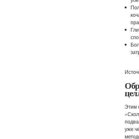
Пол
коч
пра
Гли
спо
Бол
зат
Источ
Обр
цел
Этим 
«Скол
подва
уже ч
метод