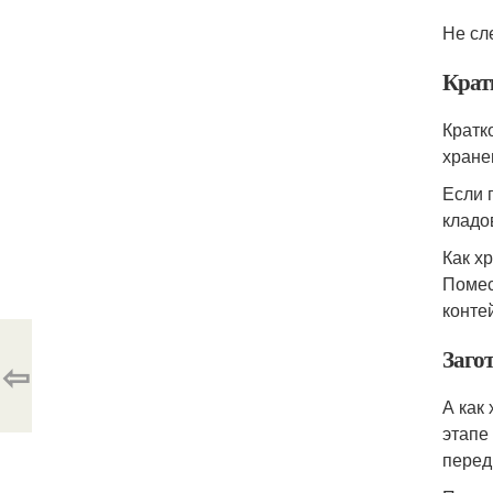
Не сл
Крат
Кратк
хране
Если 
кладо
Как х
Помес
конте
Загот
⇦
А как
этапе
перед