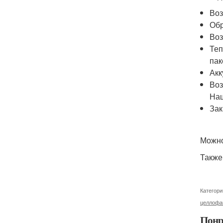
Воз
Обр
Воз
Теп
пак
Акк
Воз
Наш
Зак
Можно
Также
Категори
целлофа
Понр