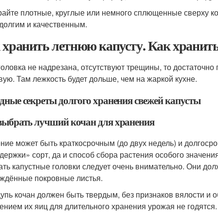
айте плотные, круглые или немного сплющенные сверху ко
 долгим и качественным.
 хранить летнюю капусту. Как хранит
головка не надрезана, отсутствуют трещины, то достаточно
вую. Там лежкость будет дольше, чем на жаркой кухне.
дные секреты долгого хранения свежей капусты
выбрать лучший кочан для хранения
ние может быть краткосрочным (до двух недель) и долгосро
держки» сорт, да и способ сбора растения особого значени
ать капустные головки следует очень внимательно. Они до
ждённые покровные листья.
упь кочан должен быть твердым, без признаков вялости и о
ением их яиц для длительного хранения урожая не годятся.