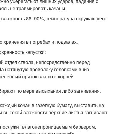
ужно уберегать от лишних ударов, падения с
аясь не травмировать качаны.
: влажность 86–90%, температура окружающего
о хранения в погребах и подвалах.
ранность капустки:
ий отдел ствола, непосредственно перед
а натянутую проволоку головками вниз
тепенный приток влаги от корней
убирают по мере высыхания либо загнивания.
каждый кочан в газетную бумагу, выставить на
ри высокой влажности верхние листья загнивают,
а послужит влагонепроницаемым барьером,
нят как при предыдущем способе.