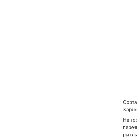
Сорта
Харьк
Не то
переч
рыхлы