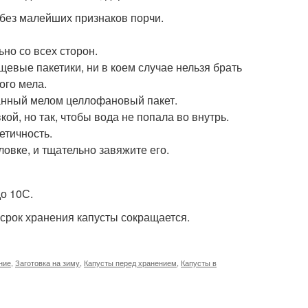
 без малейших признаков порчи.
но со всех сторон.
евые пакетики, ни в коем случае нельзя брать
ого мела.
анный мелом целлофановый пакет.
кой, но так, чтобы вода не попала во внутрь.
етичность.
ловке, и тщательно завяжите его.
до 10С.
 срок хранения капусты сокращается.
ние
,
Заготовка на зиму
,
Капусты перед хранением
,
Капусты в