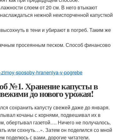
ажности слоем от 20 см. В него втыкают
наслаждаться нежной неиспорченной капусткой
ысохнуть в тени и убирают в погреб. Таким же
речным просеянным песком. Способ финансово
ale-zimoy-sposoby-hraneniya-v-pogrebe
об №1. Хранение капусты в
свежими до нового урожая!
лся сохранить капусту свежей даже до января.
апывал кочаны с корнями, подвешивал их в
м, обертывал газетой…. Ничего не получалось,
тать или сохнуть…». Затем он поделился со мной
ем поделюсь с вами, дорогие читатели.