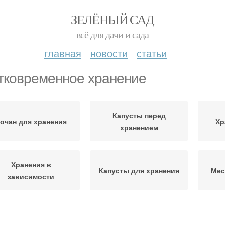
ЗЕЛЁНЫЙ САД
всё для дачи и сада
главная
новости
статьи
тковременное хранение
Капусты перед
очан для хранения
Хр
хранением
Хранения в
Капусты для хранения
Мес
зависимости
ста для длительного
Капусты для
Длит