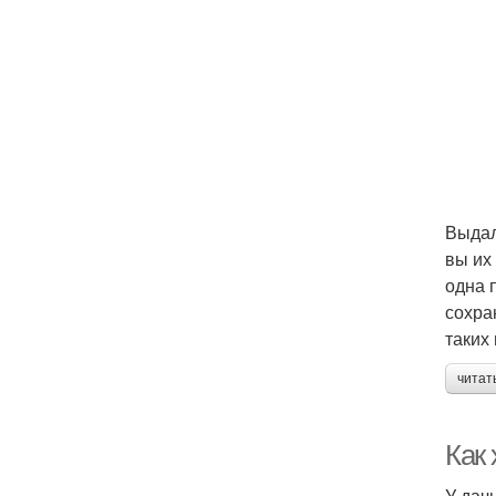
Выдал
вы их
одна 
сохра
таких
читат
Как 
У дач