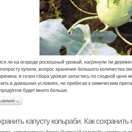
ся ли на огороде роскошный урожай, нагрянули ли дереве
 попросту купили, вопрос хранения большого количества ов
причина: в сезон сбора урожая запастись по сходной цене 
нить в домашних условиях, не прибегая к химическим преп
 продуктов будет много больше.
ь дальше →
хранить капусту кольраби. Как сохранит
ников, заполучивших богатый урожай кольраби, частенько во