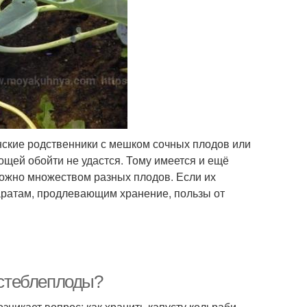
нские родственники с мешком сочных плодов или
ощей обойти не удастся. Тому имеется и ещё
можно множеством разных плодов. Если их
аратам, продлевающим хранение, пользы от
ь стеблеплоды?
зникает вопрос: как хранить капусту кольраби