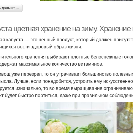
ь дальше →
уста цветная хранение на зиму. Хранение
ая капуста — это ценный продукт, который должен присутств
ящихся вести здоровый образ жизни.
лительного хранения выбирают плотные белоснежные головк
одержат максимальное количество витаминов.
овощ уже перезрел, то он утрачивает большинство полезны
мысла. Лучше, если понадобится, устроить ему искусственно
руется изначально, то во время выращивания ограничивают
кт будет быстро портиться, даже при правильном соблюден