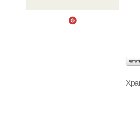
читат
Хра