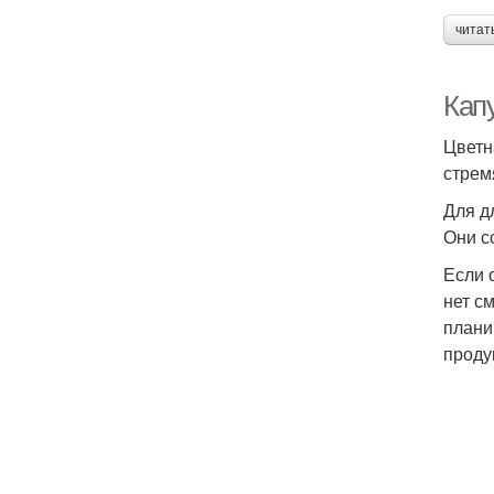
читат
Кап
Цветн
стрем
Для д
Они с
Если 
нет с
плани
проду