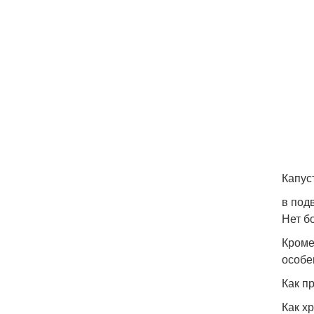
Капус
в под
Нет б
Кроме
особе
Как п
Как х