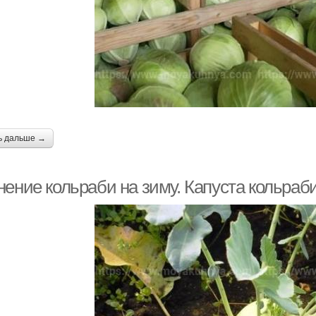
ь дальше →
нение кольраби на зиму. Капуста кольраб