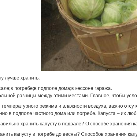
ту лучше хранить:
вале;в погребе;в подполе дома;в кессоне гаража.
ольшой разницы между этими местами. Главное, чтобы усл
 температурного режима и влажности воздуха, важно отсутс
нно в подполе частного дома или погребе. Капуста – их лю
равильно хранить капусту в подвале? О способе хранения к
ранить капусту в погребе до весны? Способов хранения кап