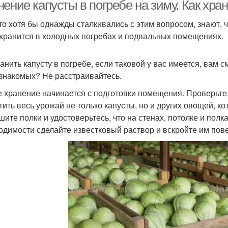
хранения
длительного хранения
ение капусты в погребе на зиму. Как хран
кто хотя бы однажды сталкивались с этим вопросом, знают, 
хранится в холодных погребах и подвальных помещениях.
ранить капусту в погребе, если таковой у вас имеется, вам 
 знакомых? Не расстраивайтесь.
 хранение начинается с подготовки помещения. Проверьте,
тить весь урожай не только капусты, но и других овощей, к
шите полки и удостоверьтесь, что на стенах, потолке и полк
одимости сделайте известковый раствор и вскройте им пов