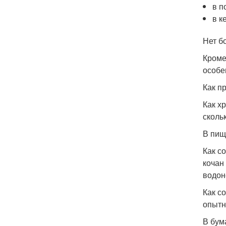
в п
в к
Нет б
Кроме
особе
Как п
Как х
сколь
В пищ
Как с
кочан
водон
Как с
опытн
В бум