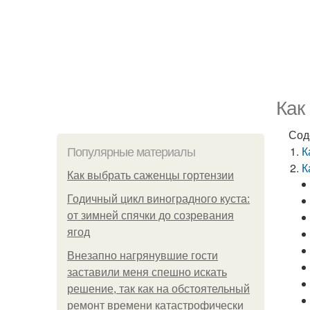
Как
Сод
К
Популярные материалы
К
Как выбрать саженцы гортензии
Годичный цикл виноградного куста:
от зимней спячки до созревания
ягод
Внезапно нагрянувшие гости
заставили меня спешно искать
решение, так как на обстоятельный
ремонт времени катастрофически