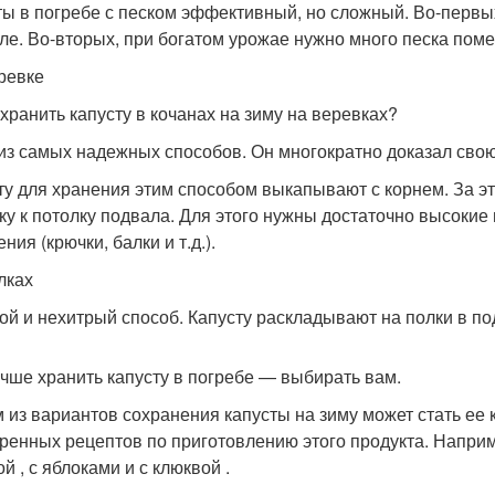
ты в погребе с песком эффективный, но сложный. Во-первых
ле. Во-вторых, при богатом урожае нужно много песка помест
ревке
охранить капусту в кочанах на зиму на веревках?
из самых надежных способов. Он многократно доказал свою
ту для хранения этим способом выкапывают с корнем. За э
ку к потолку подвала. Для этого нужны достаточно высокие
ния (крючки, балки и т.д.).
лках
ой и нехитрый способ. Капусту раскладывают на полки в по
учше хранить капусту в погребе — выбирать вам.
 из вариантов сохранения капусты на зиму может стать ее 
ренных рецептов по приготовлению этого продукта. Наприме
й , с яблоками и с клюквой .