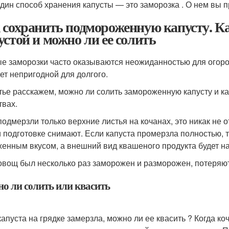
дин способ хранения капусты — это заморозка . О нем вы п
 сохранить подмороженную капусту. К
устой и можно ли ее солить
е заморозки часто оказываются неожиданностью для огород
нет непригодной для долгого.
тье расскажем, можно ли солить замороженную капусту и к
твах.
подмерзли только верхние листья на кочанах, это никак не о
и подготовке снимают. Если капуста промерзла полностью, 
енным вкусом, а внешний вид квашеного продукта будет н
овощ был несколько раз заморожен и разморожен, потеряют
о ли солить или квасить
капуста на грядке замерзла, можно ли ее квасить ? Когда ко