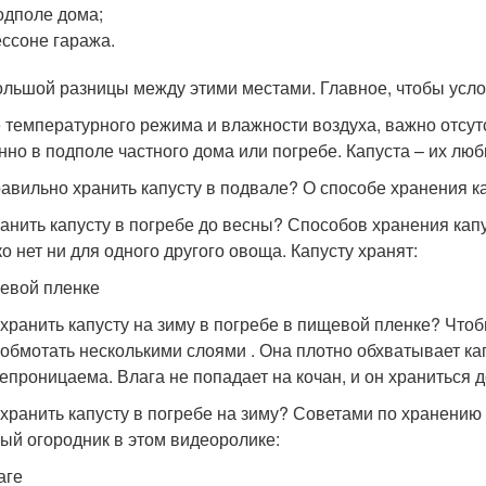
одполе дома;
ессоне гаража.
ольшой разницы между этими местами. Главное, чтобы усл
 температурного режима и влажности воздуха, важно отсутс
нно в подполе частного дома или погребе. Капуста – их лю
равильно хранить капусту в подвале? О способе хранения к
ранить капусту в погребе до весны? Способов хранения кап
ко нет ни для одного другого овоща. Капусту хранят:
евой пленке
охранить капусту на зиму в погребе в пищевой пленке? Что
 обмотать несколькими слоями . Она плотно обхватывает кап
епроницаема. Влага не попадает на кочан, и он храниться 
охранить капусту в погребе на зиму? Советами по хранению
ый огородник в этом видеоролике:
аге