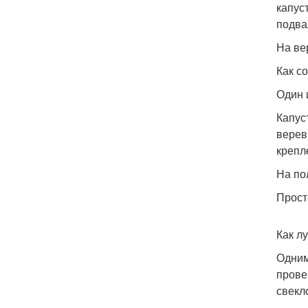
капус
подва
На ве
Как с
Один 
Капус
верев
крепле
На по
Прост
Как л
Одним
прове
свекло