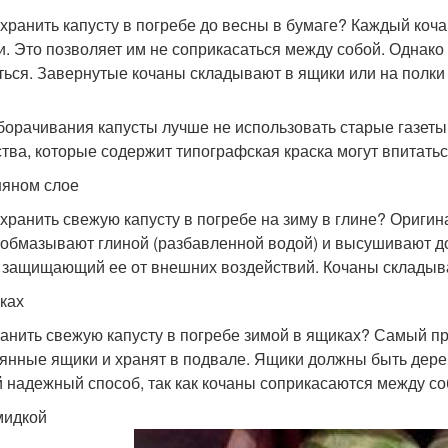
охранить капусту в погребе до весны в бумаге? Каждый коч
и. Это позволяет им не соприкасаться между собой. Однако 
ться. Завернутые кочаны складывают в ящики или на полки
борачивания капусты лучше не использовать старые газеты 
тва, которые содержит типографская краска могут впитатьс
няном слое
охранить свежую капусту в погребе на зиму в глине? Ориги
 обмазывают глиной (разбавленной водой) и высушивают до
 защищающий ее от внешних воздействий. Кочаны складываю
ках
ранить свежую капусту в погребе зимой в ящиках? Самый п
янные ящики и хранят в подвале. Ящики должны быть дере
 надежный способ, так как кочаны соприкасаются между соб
мидкой