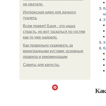
не хватало.
К
Интересная идея для дачного
к
туалета.
Х
Всем привет! Баня - это наша
страсть, но вот таскаться по гостям
как-то уже надоело.
Х
Как правильно ухаживать за
К
виноградными кустами: основные
правила и рекомендации
Советы для капусты.
Как