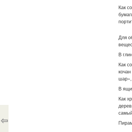
Как с
бумаг
порти
Для о
вещес
В гли
Как с
кочан
шар»,
В ящи
Как х
дерев
самый
⇦
Пира