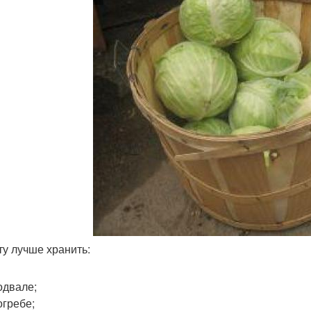
ту лучше хранить:
одвале;
огребе;