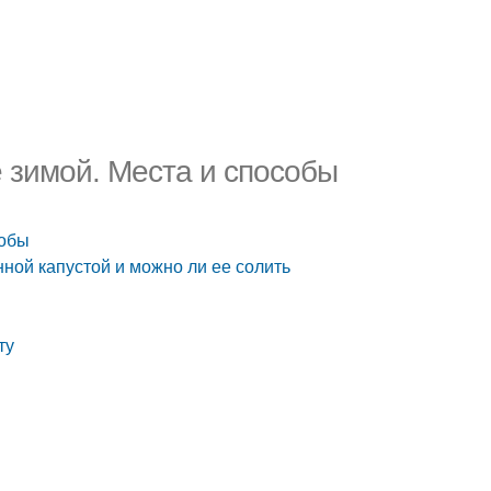
е зимой. Места и способы
собы
ной капустой и можно ли ее солить
ту