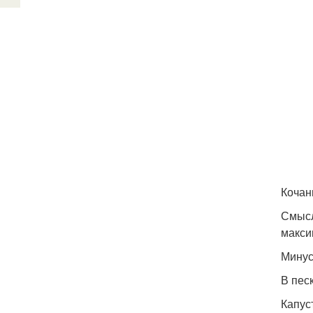
Кочан
Смысл
макси
Минус
В пес
Капус