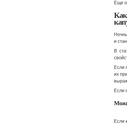
Еще о
Как
кап
Ночны
и ста
В ста
свойс
Если 
их пр
выраж
Если 
Можн
Если 