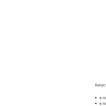
Капус
в п
в п