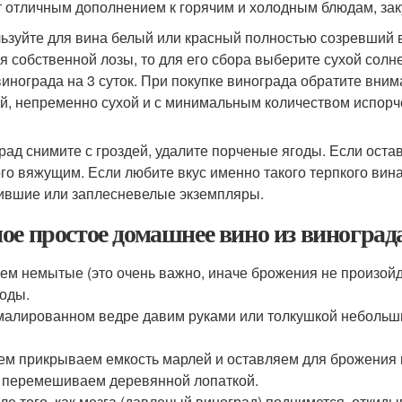
т отличным дополнением к горячим и холодным блюдам, зак
ьзуйте для вина белый или красный полностью созревший в
я собственной лозы, то для его сбора выберите сухой солн
винограда на 3 суток. При покупке винограда обратите вним
й, непременно сухой и с минимальным количеством испорч
рад снимите с гроздей, удалите порченые ягоды. Если остав
го вяжущим. Если любите вкус именно такого терпкого вина,
ившие или заплесневелые экземпляры.
ое простое домашнее вино из виноград
рем немытые (это очень важно, иначе брожения не произойд
годы.
эмалированном ведре давим руками или толкушкой небольш
тем прикрываем емкость марлей и оставляем для брожения в
 перемешиваем деревянной лопаткой.
сле того, как мезга (давленый виноград) поднимется, откид