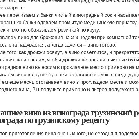
рез марлю.
лее переливаем в банки чистый виноградный сок и насыпа
 горлышко банки одеваем промытую медицинскую перчатку, 
ек и плотно обвязываем резинкой по кругу.
тавляем вино для брожения на 2-3 недели при комнатной те
са она надувается, а когда сдуется – вино готово.
сле того, как дрожжи осядут, а вино осветлится, и прекрат
вания вина следим, чтобы дрожжи не попали в чистые буты
ноградное вино выносим в прохладное место примерно на ме
иваем вино в другие бутылки, оставляя осадок в предыдущ
атем еще месяц отстаиваем вино в прохладном месте и мож
радного вина, Вы получите примерно 6 литров полусухого 
ашнее вино из винограда грузинский р
ограда по грузинскому рецепту
тов приготовления вина очень много, но сегодня я поделюс