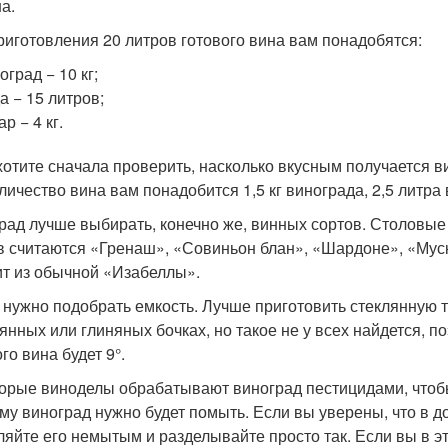
а.
риготовления 20 литров готового вина вам понадобятся:
оград − 10 кг;
а − 15 литров;
ар − 4 кг.
хотите сначала проверить, насколько вкусным получается в
личество вина вам понадобится 1,5 кг винограда, 2,5 литра 
рад лучше выбирать, конечно же, винных сортов. Столовые
в считаются «Гренаш», «Совиньон блан», «Шардоне», «Муск
ит из обычной «Изабеллы».
 нужно подобрать емкость. Лучше приготовить стеклянную т
янных или глиняных бочках, но такое не у всех найдется, 
го вина будет 9°.
орые виноделы обрабатывают виноград пестицидами, чтобы
му виноград нужно будет помыть. Если вы уверены, что в д
ляйте его немытым и разделывайте просто так. Если вы в э