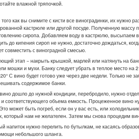
отайте влажной тряпочкой.
 того как вы снимите с кисти все виноградинки, их нужно ра
рованной кастрюле или другой посуде. Полученную массу 
товлению сиропа. Добавляем воду в кастрюлю, высыпаем в 
ить до кипения сироп не нужно, достаточно дождаться, когд
ет совместить с виноградной смесью.
ющий этап − накрыть крышкой, марлей или натянуть на банку
ели мошки и мухи. Банку следует убрать в теплое место на 
 20° С вино будет готово уже через две недели. Только не 
ешивать содержимое банки.
 вино дошло до нужной кондиции, перебродило, нужно отдели
 и соответствующего объема емкость. Процеженное вино н
 Это может быть погреб, если он у вас есть, или холодильн
к, который нам не желателен. Затем мы снова процедим ви
ый напиток нужно перелить по бутылкам, не касаясь образов
омощи небольшого шланга.