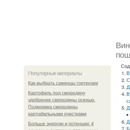
Вин
пош
Сод
В
Популярные материалы
С
Как выбрать саженцы гортензии
Д
Картофель под смородину
В
удобрение смородины осенью.
с
Подкормка смородины
Д
картофельными очистками
Д
Больше энергии и потенции: 4
Б