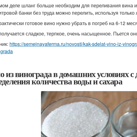
мом деле шланг больше необходим для переливания вина из
итровой банки без труда можно перелить, используя только 
рактически готовое вино нужно убрать в погреб на 6-12 мес
получается сладкое, терпкое, очень насыщенное. Пьется оно 
ник:
https://semejnayaferma.ru/novosti/kak-sdelat-vino-iz-vino
ograda
о из винограда в домашних условиях с
еделения количества воды и сахара