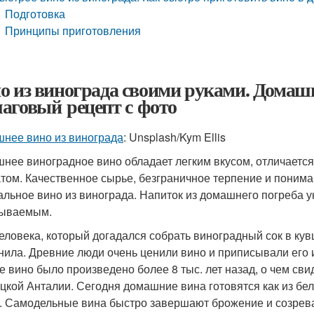
Подготовка
Принципы приготовления
о из винограда своими руками. Домашн
аговый рецепт с фото
нее вино из винограда
: Unsplash/Kym Ellis
нее виноградное вино обладает легким вкусом, отличаетс
том. Качественное сырье, безграничное терпение и понима
альное вино из винограда. Напиток из домашнего погреба у
бываемым.
еловека, который догадался собрать виноградный сок в кув
нила. Древние люди очень ценили вино и приписывали его 
е вино было произведено более 8 тыс. лет назад, о чем сви
ецкой Анталии. Сегодня домашние вина готовятся как из бело
. Самодельные вина быстро завершают брожение и созреваю