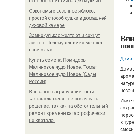
основных витамина для мужчин
Сэкономьте сезонное яблоко:
простой способ сушки в домашней
духовой камере
Вин
Замиокулькас желтеют и сохнут
пош
листья. Почему листочки меняют
свой окрас
Домаш
Купить семена Помидоры
Малиновое чудо Новое. Томат
Домаш
Малиновое чудо Новое (Сады
арома
России)
натур
неза
Внезапно нагрянувшие гости
заставили меня спешно искать
Имя ч
решение, так как на обстоятельный
сохра
ремонт времени катастрофически
перво
не хватало.
в тур
смеси