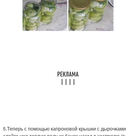
5.Теперь с помощью капроновой крышки с дырочками
слейте уже теплую воду из банок назад в кастрюлю (в