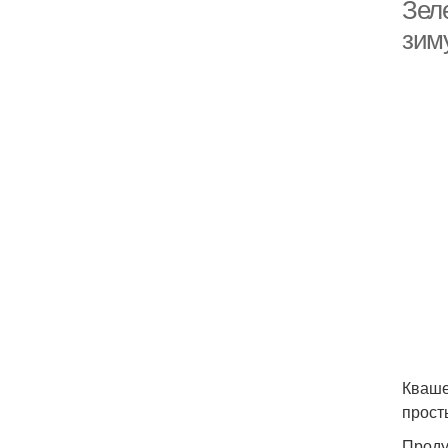
Зел
зиму
Кваше
прост
Проду