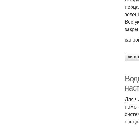
перца
зелен
Все у
закры
капро
читат
Вод
нас
Для ч
помог
систе
специ