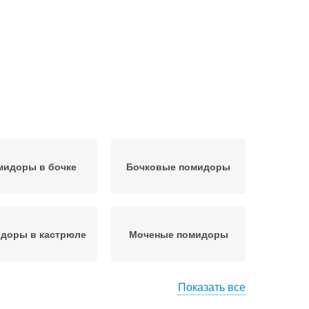
мидоры в бочке
Бочковые помидоры
доры в кастрюле
Моченые помидоры
Показать все
доры в городской
Помидоры в банках