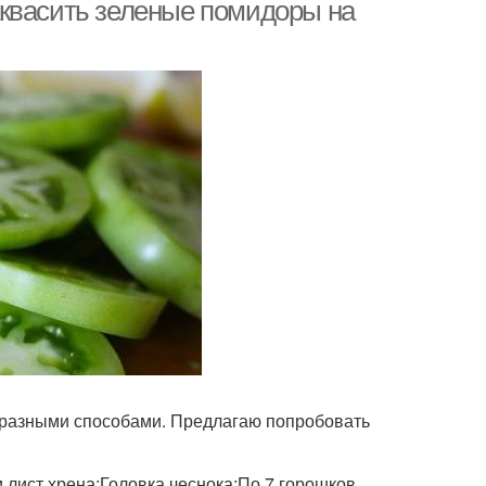
квартире
аквасить зеленые помидоры на
мидор на зиму
 разными способами. Предлагаю попробовать
и лист хрена;Головка чеснока;По 7 горошков