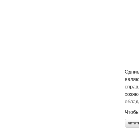
Одним
являю
справ
хозяю
облад
Чтобы
читат