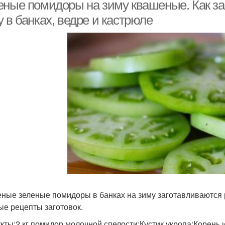
еные помидоры на зиму квашеные. Как з
 в банках, ведре и кастрюле
Помидоры в банке
Квашеные помидоры
По
ные зеленые помидоры в банках на зиму заготавливаются
ые рецепты заготовок.
кты:2 кг помидор молочной спелости;Кустик укропа;Корень 