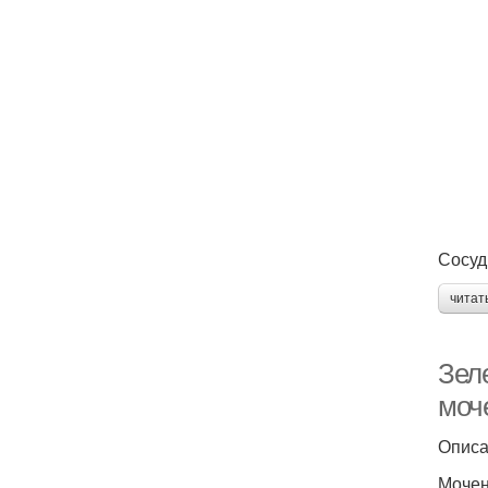
Сосуд
читат
Зел
моч
Опис
Мочен