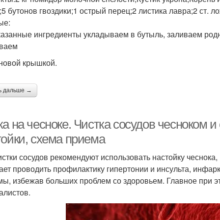
;5 бутонов гвоздики;1 острый перец;2 листика лавра;2 ст. ло
ые:
казанные ингредиенты укладываем в бутыль, заливаем род
ваем
новой крышкой.
ь дальше →
ка на чесноке. Чистка сосудов чесноком 
тойки, схема приема
истки сосудов рекомендуют использовать настойку чеснока,
ает проводить профилактику гипертонии и инсульта, инфарк
мы, избежав больших проблем со здоровьем. Главное при 
алистов.