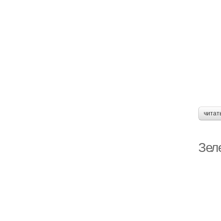
читат
Зел