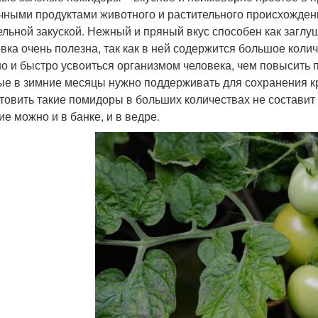
чными продуктами животного и растительного происхожде
ельной закуской. Нежный и пряный вкус способен как заглуши
овка очень полезна, так как в ней содержится большое кол
о и быстро усвоиться организмом человека, чем повысить
ые в зимние месяцы нужно поддерживать для сохранения кр
товить такие помидоры в больших количествах не составит т
ие можно и в банке, и в ведре.