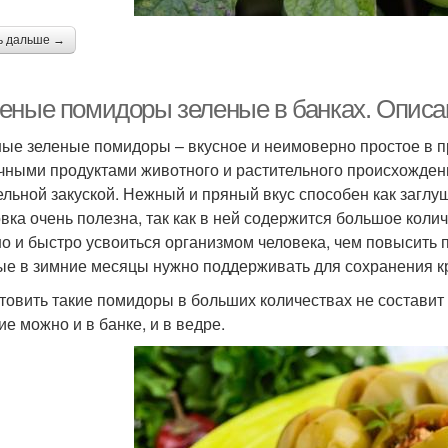
ь дальше →
еные помидоры зеленые в банках. Описа
ые зеленые помидоры – вкусное и неимоверно простое в п
чными продуктами животного и растительного происхожде
ельной закуской. Нежный и пряный вкус способен как заглуши
овка очень полезна, так как в ней содержится большое кол
о и быстро усвоиться организмом человека, чем повысить
ые в зимние месяцы нужно поддерживать для сохранения кр
товить такие помидоры в больших количествах не составит т
ие можно и в банке, и в ведре.