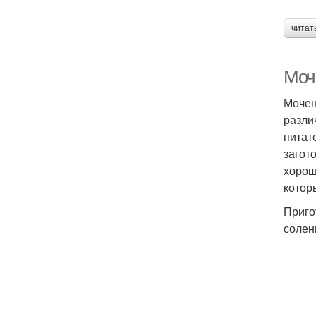
читат
Моч
Мочен
разли
питат
загот
хорош
котор
Приго
солен