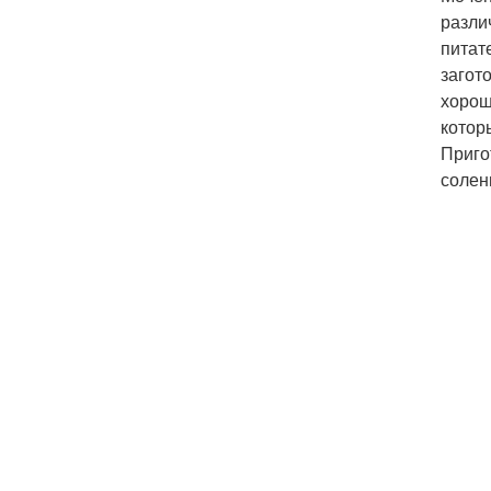
разли
питат
загот
хорош
котор
Приго
солен