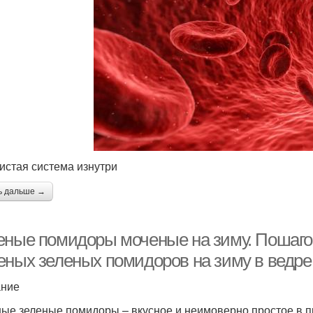
истая система изнутри
ь дальше →
еные помидоры моченые на зиму. Пошагов
еных зеленых помидоров на зиму в ведре
ание
ые зеленые помидоры – вкусное и неимоверно простое в п