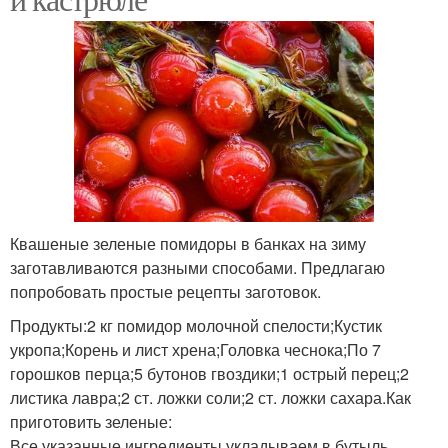
Квашеные зеленые помидоры в банках на зиму
заготавливаются разными способами. Предлагаю
попробовать простые рецепты заготовок.
Продукты:2 кг помидор молочной спелости;Кустик
укропа;Корень и лист хрена;Головка чеснока;По 7
горошков перца;5 бутонов гвоздики;1 острый перец;2
листика лавра;2 ст. ложки соли;2 ст. ложки сахара.Как
приготовить зеленые:
Все указанные ингредиенты укладываем в бутыль,