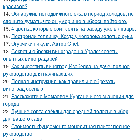
красивое?
14.
Обнаружив неподвижного ежа в период холодов, не
спешите думать, что он умер и не выбрасывайте его.
15.
4 цветка, которые соит сеять на расаду уже в январе.
16.
Построили тепличку. Когда у человека золотые руки.
17.
Огурчики пикули. Автор Chef.
18.
Секреты обрезки винограда на Урале: советы
опытных виноградарей
19.
Как вырастить виноград Изабелла на даче: полное
руководство для начинающих
20.
Полная инструкция: как правильно обрезать
виноград осенью
21.
Расскажите о Мамаевом Кургане и его значении для
города
22.
Лучшие сорта свёклы для средней полосы: выбор
для вашего сада
23.
Стоимость фундамента монолитная плита: полное
руководство