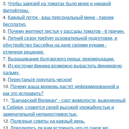
3.
Чтобы завязей на томатах было море и никакой
фитофторы.
4.
Каждый лоток - ваш персональный мини - парник
бесплатно.
5.
Почему желтеют листья у рассады томатов - 6 причин.
6.
Летний сезон требует основательной подготовки, и
обустройство бассейна на даче своими руками -
отличное решение.
7.
Выращивание болгарского перца: рекомендации.
8.
Из косточки финика возможно вырастить финиковую
пальму.
9.
Перестаньте покупать чеснок!
10.
Почему ваша морковь растет деформированной и
как это исправить?
11.
"Бакчарский Великан" - сорт жимолости, выведенный
в Сибири, славится своей высокой урожайностью и
замечательной неприхотливостью.
12.
Полезные советы на каждый день.
13.
Доводилось ли вам встречать что-то такое же