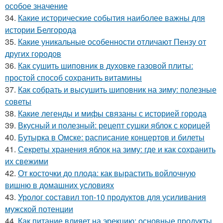
особое значение
34.
Какие исторические события наиболее важны для
истории Белгорода
35.
Какие уникальные особенности отличают Пензу от
других городов
36.
Как сушить шиповник в духовке газовой плиты:
простой способ сохранить витамины
37.
Как собрать и высушить шиповник на зиму: полезные
советы
38.
Какие легенды и мифы связаны с историей города
39.
Вкусный и полезный: рецепт сушки яблок с корицей
40.
Бутырка в Омске: расписание концертов и билеты
41.
Секреты хранения яблок на зиму: где и как сохранить
их свежими
42.
От косточки до плода: как вырастить войлочную
вишню в домашних условиях
43.
Уролог составил топ-10 продуктов для усиливания
мужской потенции
44.
Как питание влияет на эрекцию: основные продукты