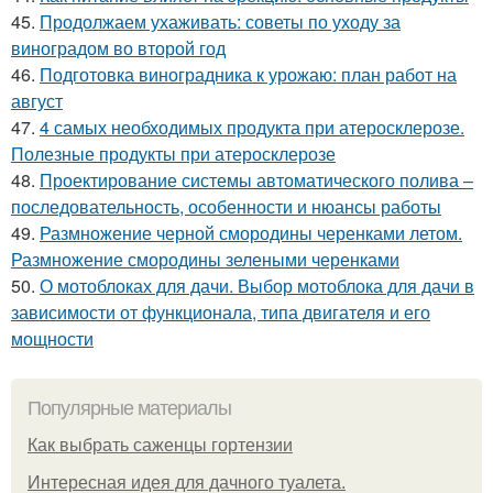
45.
Продолжаем ухаживать: советы по уходу за
виноградом во второй год
46.
Подготовка виноградника к урожаю: план работ на
август
47.
4 самых необходимых продукта при атеросклерозе.
Полезные продукты при атеросклерозе
48.
Проектирование системы автоматического полива –
последовательность, особенности и нюансы работы
49.
Размножение черной смородины черенками летом.
Размножение смородины зелеными черенками
50.
О мотоблоках для дачи. Выбор мотоблока для дачи в
зависимости от функционала, типа двигателя и его
мощности
Популярные материалы
Как выбрать саженцы гортензии
Интересная идея для дачного туалета.