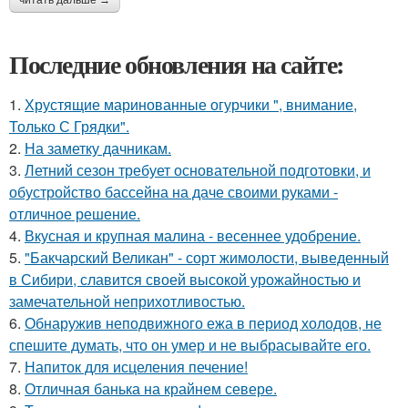
читать дальше →
Последние обновления на сайте:
1.
Хрустящие маринованные огурчики ", внимание,
Только С Грядки".
2.
На заметку дачникам.
3.
Летний сезон требует основательной подготовки, и
обустройство бассейна на даче своими руками -
отличное решение.
4.
Вкусная и крупная малина - весеннее удобрение.
5.
"Бакчарский Великан" - сорт жимолости, выведенный
в Сибири, славится своей высокой урожайностью и
замечательной неприхотливостью.
6.
Обнаружив неподвижного ежа в период холодов, не
спешите думать, что он умер и не выбрасывайте его.
7.
Напиток для исцеления печение!
8.
Отличная банька на крайнем севере.