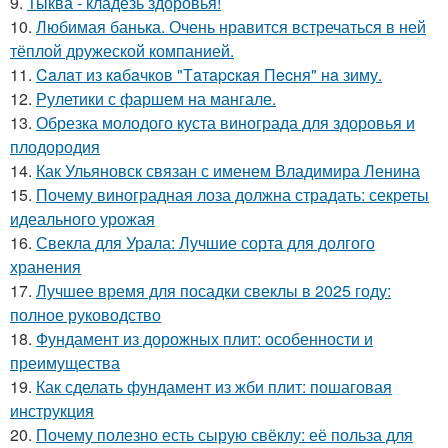
9.
Тыква - кладезь здоровья!
10.
Любимая банька. Очень нравится встречаться в ней
тёплой дружеской компанией.
11.
Caлaт из кaбaчкoв "Тaтapcкaя Пecня" нa зиму.
12.
Рулетики с фаршем на мангале.
13.
Обрезка молодого куста винограда для здоровья и
плодородия
14.
Как Ульяновск связан с именем Владимира Ленина
15.
Почему виноградная лоза должна страдать: секреты
идеального урожая
16.
Свекла для Урала: Лучшие сорта для долгого
хранения
17.
Лучшее время для посадки свеклы в 2025 году:
полное руководство
18.
Фундамент из дорожных плит: особенности и
преимущества
19.
Как сделать фундамент из жби плит: пошаговая
инструкция
20.
Почему полезно есть сырую свёклу: её польза для