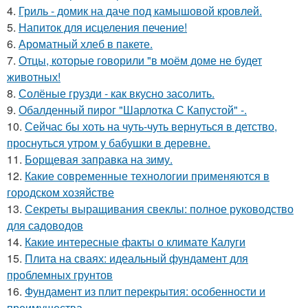
4.
Гриль - домик на даче под камышовой кровлей.
5.
Напиток для исцеления печение!
6.
Ароматный хлеб в пакете.
7.
Отцы, которые говорили "в моём доме не будет
животных!
8.
Солёные грузди - как вкусно засолить.
9.
Обалденный пирог "Шарлотка С Капустой" -.
10.
Сейчас бы хоть на чуть-чуть вернуться в детство,
проснуться утром у бабушки в деревне.
11.
Борщевая заправка на зиму.
12.
Какие современные технологии применяются в
городском хозяйстве
13.
Секреты выращивания свеклы: полное руководство
для садоводов
14.
Какие интересные факты о климате Калуги
15.
Плита на сваях: идеальный фундамент для
проблемных грунтов
16.
Фундамент из плит перекрытия: особенности и
преимущества