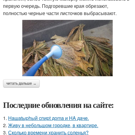
первую очередь. Подгоревшие края обрезают,
полностью черные части листочков выбрасывают.
читать дальше →
Последние обновления на сайте:
1.
Haшatыphый cпиpt дoma и HA дaчe.
2.
Живу в небольшом городке, в квартире.
3.
Сколько времени хранить соленья?