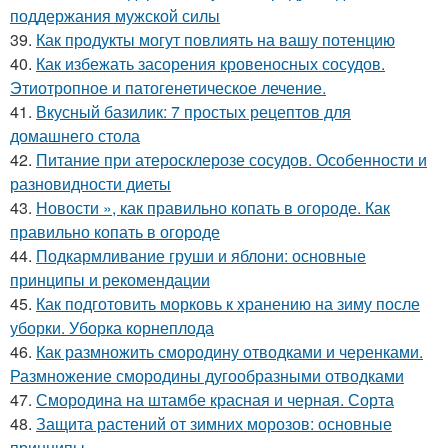
поддержания мужской силы
39.
Как продукты могут повлиять на вашу потенцию
40.
Как избежать засорения кровеносных сосудов.
Этиотропное и патогенетическое лечение.
41.
Вкусный базилик: 7 простых рецептов для
домашнего стола
42.
Питание при атеросклерозе сосудов. Особенности и
разновидности диеты
43.
Новости », как правильно копать в огороде. Как
правильно копать в огороде
44.
Подкармливание груши и яблони: основные
принципы и рекомендации
45.
Как подготовить морковь к хранению на зиму после
уборки. Уборка корнеплода
46.
Как размножить смородину отводками и черенками.
Размножение смородины дугообразными отводками
47.
Смородина на штамбе красная и черная. Сорта
48.
Защита растений от зимних морозов: основные
принципы