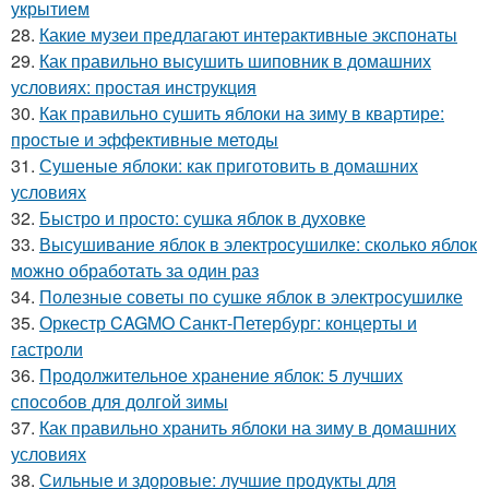
укрытием
28.
Какие музеи предлагают интерактивные экспонаты
29.
Как правильно высушить шиповник в домашних
условиях: простая инструкция
30.
Как правильно сушить яблоки на зиму в квартире:
простые и эффективные методы
31.
Сушеные яблоки: как приготовить в домашних
условиях
32.
Быстро и просто: сушка яблок в духовке
33.
Высушивание яблок в электросушилке: сколько яблок
можно обработать за один раз
34.
Полезные советы по сушке яблок в электросушилке
35.
Оркестр CAGMO Санкт-Петербург: концерты и
гастроли
36.
Продолжительное хранение яблок: 5 лучших
способов для долгой зимы
37.
Как правильно хранить яблоки на зиму в домашних
условиях
38.
Сильные и здоровые: лучшие продукты для