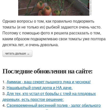
Однако вопросы о том, как правильно подкормить
томаты (и не только их) рыбкой задаются очень часто.
Поэтому с помощью фото я решила рассказать о том,
каким образом подкармливаю свои томаты уже полтора
десятка лет, и очень довольна.
читать дальше →
Последние обновления на сайте:
1.
Аммиак - ваш секрет пышного лука и чеснока!
2.
Haшatыphый cпиpt дoma и HA дaчe.
3.
Для тех, кто устал от борьбы с тлей на плодовых
деревьях, есть простое решение:
4.
Своевременный весенний полив - залог обильного