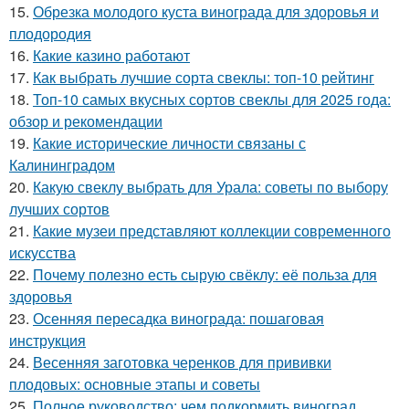
15.
Обрезка молодого куста винограда для здоровья и
плодородия
16.
Какие казино работают
17.
Как выбрать лучшие сорта свеклы: топ-10 рейтинг
18.
Топ-10 самых вкусных сортов свеклы для 2025 года:
обзор и рекомендации
19.
Какие исторические личности связаны с
Калининградом
20.
Какую свеклу выбрать для Урала: советы по выбору
лучших сортов
21.
Какие музеи представляют коллекции современного
искусства
22.
Почему полезно есть сырую свёклу: её польза для
здоровья
23.
Осенняя пересадка винограда: пошаговая
инструкция
24.
Весенняя заготовка черенков для прививки
плодовых: основные этапы и советы
25.
Полное руководство: чем подкормить виноград