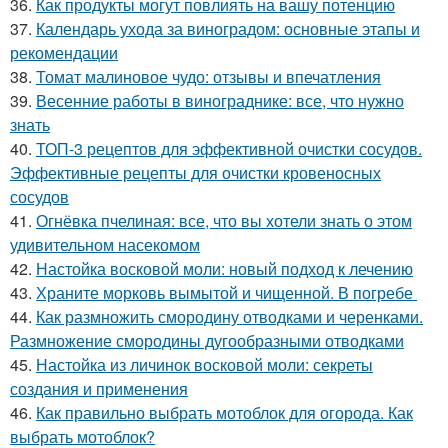
36.
Как продукты могут повлиять на вашу потенцию
37.
Календарь ухода за виноградом: основные этапы и
рекомендации
38.
Томат малиновое чудо: отзывы и впечатления
39.
Весенние работы в винограднике: все, что нужно
знать
40.
ТОП-3 рецептов для эффективной очистки сосудов.
Эффективные рецепты для очистки кровеносных
сосудов
41.
Огнёвка пчелиная: все, что вы хотели знать о этом
удивительном насекомом
42.
Настойка восковой моли: новый подход к лечению
43.
Храните морковь вымытой и чищенной. В погребе
44.
Как размножить смородину отводками и черенками.
Размножение смородины дугообразными отводками
45.
Настойка из личинок восковой моли: секреты
создания и применения
46.
Как правильно выбрать мотоблок для огорода. Как
выбрать мотоблок?