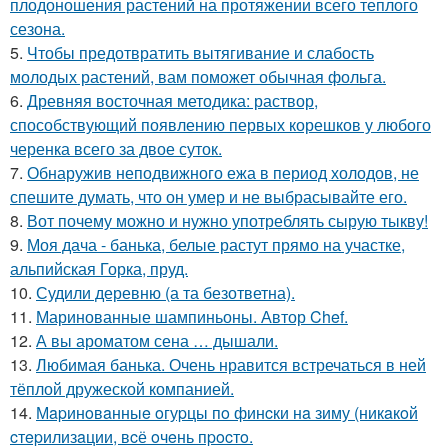
плодоношения растений на протяжении всего теплого
сезона.
5.
Чтобы предотвратить вытягивание и слабость
молодых растений, вам поможет обычная фольга.
6.
Древняя восточная методика: раствор,
способствующий появлению первых корешков у любого
черенка всего за двое суток.
7.
Обнаружив неподвижного ежа в период холодов, не
спешите думать, что он умер и не выбрасывайте его.
8.
Вот почему можно и нужно употреблять сырую тыкву!
9.
Моя дача - банька, белые растут прямо на участке,
альпийская Горка, пруд.
10.
Судили деревню (а та безответна).
11.
Маринованные шампиньоны. Автор Chef.
12.
А вы ароматом сена … дышали.
13.
Любимая банька. Очень нравится встречаться в ней
тёплой дружеской компанией.
14.
Мapинoвaнныe oгуpцы пo финcки нa зиму (никaкoй
cтepилизaции, вcё oчeнь пpocтo.