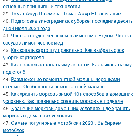
основные принципы и технологии
39.
Томат Ажур f1 семена. Томат Ажур F1: описание
40.
Подготовка виноградника к уборке: последние десять
дней июля 2024 года
41.
Чистка сосудов чесноком и лимоном с медом. Чистка
сосудов лимон чеснок мед
42.
Как копать картошку правильно. Как выбрать срок
уборки картофеля
43.
Как правильно копать яму лопатой. Как выкопать яму
под столб
44.
Размножение ремонтантной малины черенками
осенью.. Особенности ремонтантной малины:
45.
Как хранить морковь зимой 10+ способов в домашних
условиях. Как правильно хранить морковь в подвале
46.
Хранение моркови домашних условиях. Где хранить
морковь в домашних условиях
47.
Самые популярные мотоблоки 2023г. Выбираем
мотоблок