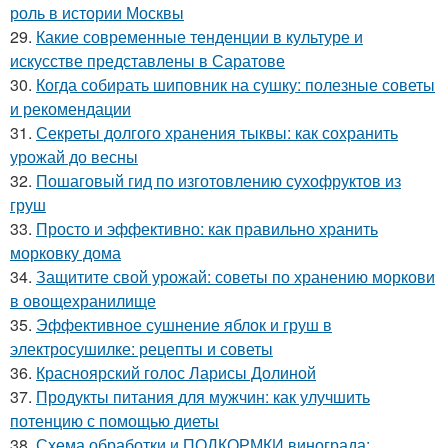
роль в истории Москвы
29.
Какие современные тенденции в культуре и
искусстве представлены в Саратове
30.
Когда собирать шиповник на сушку: полезные советы
и рекомендации
31.
Секреты долгого хранения тыквы: как сохранить
урожай до весны
32.
Пошаговый гид по изготовлению сухофруктов из
груш
33.
Просто и эффективно: как правильно хранить
морковку дома
34.
Защитите свой урожай: советы по хранению моркови
в овощехранилище
35.
Эффективное сушнение яблок и груш в
электросушилке: рецепты и советы
36.
Красноярский голос Ларисы Долиной
37.
Продукты питания для мужчин: как улучшить
потенцию с помощью диеты
38.
Схема обработки и ПОДКОРМКИ винограда: