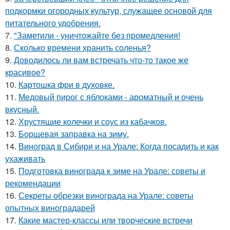
подкормки огородных культур, служащее основой для
питательного удобрения.
7.
"Заметили - уничтожайте без промедления!
8.
Сколько времени хранить соленья?
9.
Доводилось ли вам встречать что-то такое же
красивое?
10.
Картошка фри в духовке.
11.
Медовый пирог с яблоками - ароматный и очень
вкусный.
12.
Хрустящие колечки и соус из кабачков.
13.
Борщевая заправка на зиму.
14.
Виноград в Сибири и на Урале: Когда посадить и как
ухаживать
15.
Подготовка винограда к зиме на Урале: советы и
рекомендации
16.
Секреты обрезки винограда на Урале: советы
опытных виноградарей
17.
Какие мастер-классы или творческие встречи