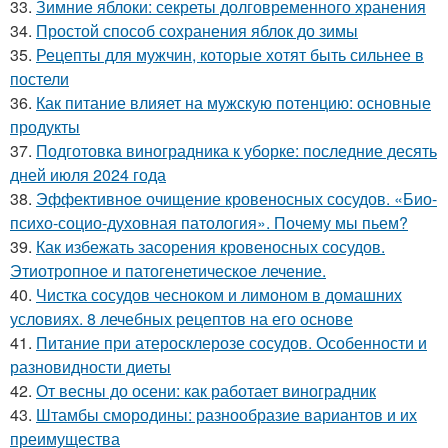
33.
Зимние яблоки: секреты долговременного хранения
34.
Простой способ сохранения яблок до зимы
35.
Рецепты для мужчин, которые хотят быть сильнее в
постели
36.
Как питание влияет на мужскую потенцию: основные
продукты
37.
Подготовка виноградника к уборке: последние десять
дней июля 2024 года
38.
Эффективное очищение кровеносных сосудов. «Био-
психо-социо-духовная патология». Почему мы пьем?
39.
Как избежать засорения кровеносных сосудов.
Этиотропное и патогенетическое лечение.
40.
Чистка сосудов чесноком и лимоном в домашних
условиях. 8 лечебных рецептов на его основе
41.
Питание при атеросклерозе сосудов. Особенности и
разновидности диеты
42.
От весны до осени: как работает виноградник
43.
Штамбы смородины: разнообразие вариантов и их
преимущества