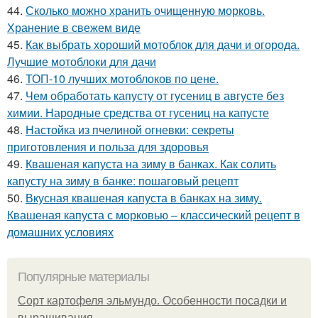
44.
Сколько можно хранить очищенную морковь.
Хранение в свежем виде
45.
Как выбрать хороший мотоблок для дачи и огорода.
Лучшие мотоблоки для дачи
46.
ТОП-10 лучших мотоблоков по цене.
47.
Чем обработать капусту от гусениц в августе без
химии. Народные средства от гусениц на капусте
48.
Настойка из пчелиной огневки: секреты
приготовления и польза для здоровья
49.
Квашеная капуста на зиму в банках. Как солить
капусту на зиму в банке: пошаговый рецепт
50.
Вкусная квашеная капуста в банках на зиму.
Квашеная капуста с морковью – классический рецепт в
домашних условиях
Популярные материалы
Сорт картофеля эльмундо. Особенности посадки и
выращивания