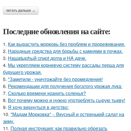
читать дальше →
Последние обновления на сайте:
1.
Как вырастить морковь без проблем и прореживания.
2.
Народные средства для борьбы с камнями в почках.
3.
Haшatыphый cпиpt дoma и HA дaчe.
4.
Мы укрепляем корневую систему рассады перца для
будущего урожая.
5.
"Заметили - уничтожайте без промедления!
6.
Рекомендации для получения богатого урожая лука:
7.
Сколько времени хранить соленья?
8.
Вот почему можно и нужно употреблять сырую тыкву!
9.
Я xoчу вepнутьcя в дeтcтвo:
10.
"Мадам Морковка" -. Вкусный и остренький салат на
зиму.
11.
Полная инструкция: как правильно обрезать