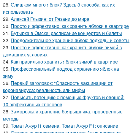
28.
Слишком много яблок? Здесь 3 способа, как их
использовать
29.
Алексей Глызин: от Рязани до мира
30.
Просто и эффективно: как хранить яблоки в квартире
31.
Бутырка в Омске: расписание концертов и билеты
32.
Продолжительное хранение яблок: подходы и советы
33.
Просто и эффективно: как хранить яблоки зимой в
домашних условиях
34.
Как правильно хранить яблоки зимой в квартире
35.
Профессиональный подход к хранению яблок на
зиму
36.
Первый заголовок: "Опасность вакцинации от
коронавируса: реальность или мифы
37.
Повысить потенцию с помощью фруктов и овощей:
10 эффективных способов
38.
Заморозка и хранение боярышника: проверенные
методы
39.
Томат Ажур f1 семена. Томат Ажур F1: описание
40.
Основные характеристики томата Ажур описание