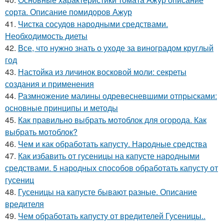
сорта. Описание помидоров Ажур
41.
Чистка сосудов народными средствами.
Необходимость диеты
42.
Все, что нужно знать о уходе за виноградом круглый
год
43.
Настойка из личинок восковой моли: секреты
создания и применения
44.
Размножение малины одревесневшими отпрысками:
основные принципы и методы
45.
Как правильно выбрать мотоблок для огорода. Как
выбрать мотоблок?
46.
Чем и как обработать капусту. Народные средства
47.
Как избавить от гусеницы на капусте народными
средствами. 5 народных способов обработать капусту от
гусениц
48.
Гусеницы на капусте бывают разные. Описание
вредителя
49.
Чем обработать капусту от вредителей Гусеницы..