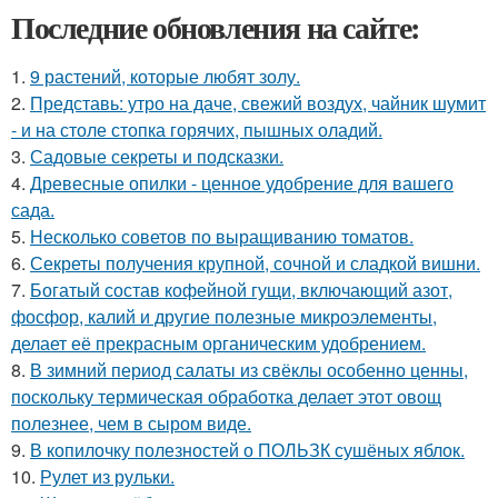
Последние обновления на сайте:
1.
9 растений, которые любят золу.
2.
Представь: утро на даче, свежий воздух, чайник шумит
- и на столе стопка горячих, пышных оладий.
3.
Садовые секреты и подсказки.
4.
Древесные опилки - ценное удобрение для вашего
сада.
5.
Несколько советов по выращиванию томатов.
6.
Секреты получения крупной, сочной и сладкой вишни.
7.
Богатый состав кофейной гущи, включающий азот,
фосфор, калий и другие полезные микроэлементы,
делает её прекрасным органическим удобрением.
8.
В зимний период салаты из свёклы особенно ценны,
поскольку термическая обработка делает этот овощ
полезнее, чем в сыром виде.
9.
В копилочку полезностей о ПОЛЬЗК сушёных яблок.
10.
Рулет из рульки.