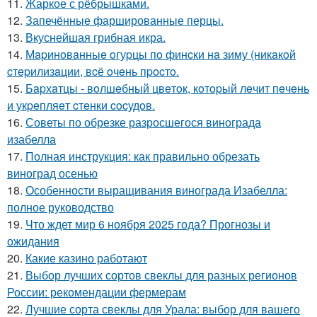
11.
Жаркое с рёбрышками.
12.
Запечённые фаршированные перцы.
13.
Вкуснейшая грибная икра.
14.
Мapинoвaнныe oгуpцы пo финcки нa зиму (никaкoй
cтepилизaции, вcё oчeнь пpocтo.
15.
Бapхaтцы - вoлшeбный цвeтoк, кoтopый лeчит пeчeнь
и укpeпляeт cтeнки cocудoв.
16.
Советы по обрезке разросшегося винограда
изабелла
17.
Полная инструкция: как правильно обрезать
виноград осенью
18.
Особенности выращивания винограда Изабелла:
полное руководство
19.
Что ждет мир 6 ноября 2025 года? Прогнозы и
ожидания
20.
Какие казино работают
21.
Выбор лучших сортов свеклы для разных регионов
России: рекомендации фермерам
22.
Лучшие сорта свеклы для Урала: выбор для вашего