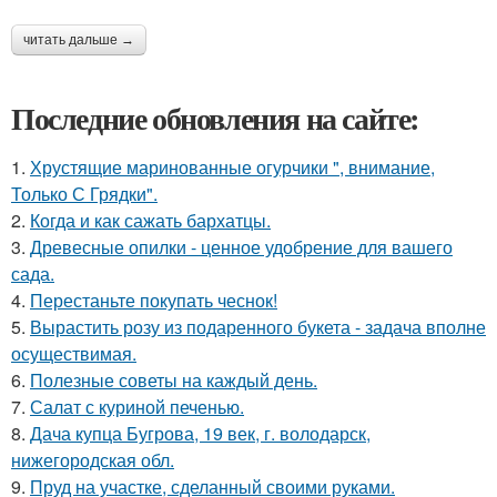
читать дальше →
Последние обновления на сайте:
1.
Хрустящие маринованные огурчики ", внимание,
Только С Грядки".
2.
Когда и как сажать бархатцы.
3.
Древесные опилки - ценное удобрение для вашего
сада.
4.
Перестаньте покупать чеснок!
5.
Вырастить розу из подаренного букета - задача вполне
осуществимая.
6.
Полезные советы на каждый день.
7.
Салат с куриной печенью.
8.
Дача купца Бугрова, 19 век, г. володарск,
нижегородская обл.
9.
Пруд на участке, сделанный своими руками.