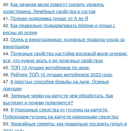
40.
Как личинки моли помогут снизить уровень
холестерина. Лечебные свойства и состав
41.
Полная подкормка груши: от А до Я
42.
Как правильно подкармливать яблони и груши с
весны до осени
43.
Осень в виноградниках: основные правила ухода за
виноградом
44.
Полезные свойства настойки восковой моли огневки:
все, что нужно знать о ее полезных свойствах
45.
ТОП-10 лучших мотоблоков по цене.
46.
Рейтинг ТОП-10 лучших мотоблоков 2023 года.
47.
8 простых способов борьбы на даче. Осиные
ловушки
48.
Зеленые черви на капусте чем обработать. Как
выглядит и почему появляется?
49.
ᐉ Народные средства от гусениц на капусте.
Побеждаем гусениц на капусте народными средства
50.
Урожайные секреты: как правильно посадить грушу в
2021 году