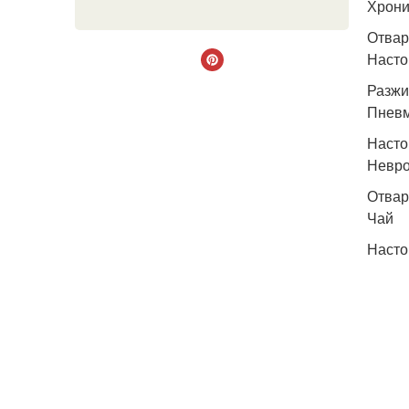
Хрони
Отвар
Насто
Разжи
Пнев
Насто
Невро
Отвар
Чай
Насто