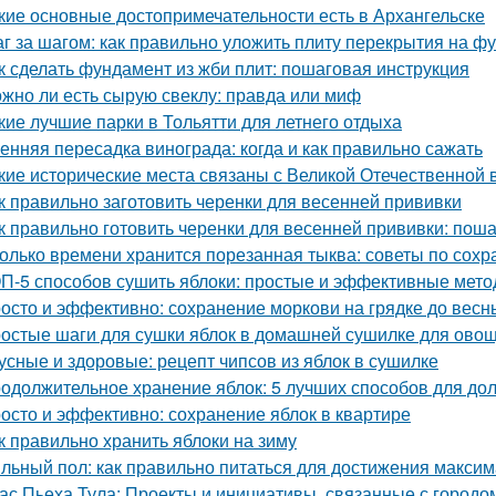
кие основные достопримечательности есть в Архангельске
г за шагом: как правильно уложить плиту перекрытия на ф
к сделать фундамент из жби плит: пошаговая инструкция
жно ли есть сырую свеклу: правда или миф
кие лучшие парки в Тольятти для летнего отдыха
енняя пересадка винограда: когда и как правильно сажать
кие исторические места связаны с Великой Отечественной 
к правильно заготовить черенки для весенней прививки
к правильно готовить черенки для весенней прививки: пош
олько времени хранится порезанная тыква: советы по сох
П-5 способов сушить яблоки: простые и эффективные мет
осто и эффективно: сохранение моркови на грядке до весн
остые шаги для сушки яблок в домашней сушилке для ово
усные и здоровые: рецепт чипсов из яблок в сушилке
одолжительное хранение яблок: 5 лучших способов для до
осто и эффективно: сохранение яблок в квартире
к правильно хранить яблоки на зиму
льный пол: как правильно питаться для достижения макси
ас Пьеха Тула: Проекты и инициативы, связанные с городо