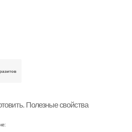
аразитов
готовить. Полезные свойства
не: