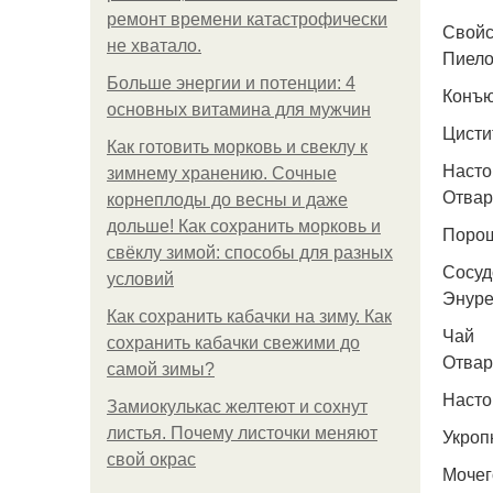
ремонт времени катастрофически
Свойс
не хватало.
Пиел
Больше энергии и потенции: 4
Конъю
основных витамина для мужчин
Цисти
Как готовить морковь и свеклу к
Насто
зимнему хранению. Сочные
Отвар
корнеплоды до весны и даже
дольше! Как сохранить морковь и
Порош
свёклу зимой: способы для разных
Сосуд
условий
Энуре
Как сохранить кабачки на зиму. Как
Чай
сохранить кабачки свежими до
Отвар
самой зимы?
Насто
Замиокулькас желтеют и сохнут
листья. Почему листочки меняют
Укроп
свой окрас
Мочег