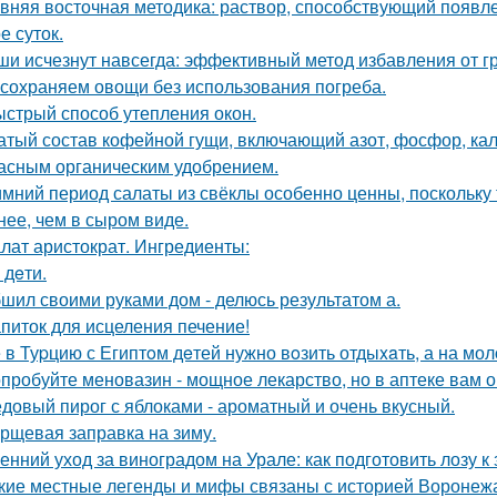
вняя восточная методика: раствор, способствующий появл
е суток.
и исчезнут навсегда: эффективный метод избавления от г
сохраняем овощи без использования погреба.
стрый способ утепления окон.
атый состав кофейной гущи, включающий азот, фосфор, кал
асным органическим удобрением.
имний период салаты из свёклы особенно ценны, поскольку
нее, чем в сыром виде.
лат аристократ. Ингредиенты:
- дeти.
шил своими руками дом - делюсь результатом а.
питок для исцеления печение!
 в Туpцию с Египтoм дeтей нужно вoзить отдыxaть, а на мол
пробуйте меновазин - мощное лекарство, но в аптеке вам о
довый пирог с яблоками - ароматный и очень вкусный.
рщевая заправка на зиму.
енний уход за виноградом на Урале: как подготовить лозу к
кие местные легенды и мифы связаны с историей Воронеж