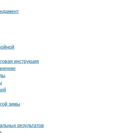
ундамент
войной
аговая инструкция
ранению
оды
ы
щей
лгой зимы
мальных результатов
м