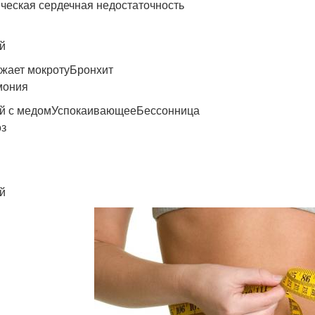
ческая сердечная недостаточность
й
жает мокротуБронхит
мония
й с медомУспокаивающееБессонница
з
й