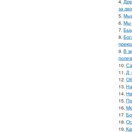
4.
Дре
за дво
5.
Мыш
6.
Мы 
7.
Быы
8.
Бог
прекр
9.
В з
полез
10.
Са
11.
Д 
12.
Об
13.
На
14.
He
15.
По
16.
Ме
17.
Бо
18.
Ос
19.
Ка