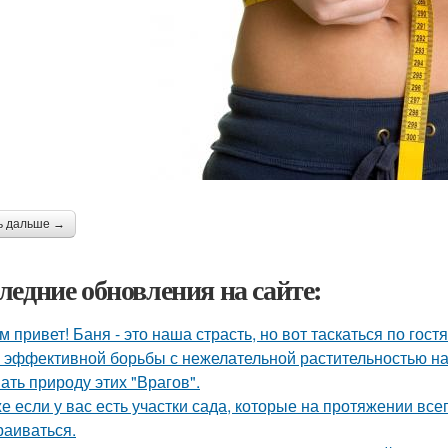
ь дальше →
ледние обновления на сайте:
м привет! Баня - это наша страсть, но вот таскаться по гост
 эффективной борьбы с нежелательной растительностью н
ать природу этих "Врагов".
е если у вас есть участки сада, которые на протяжении всег
раиваться.