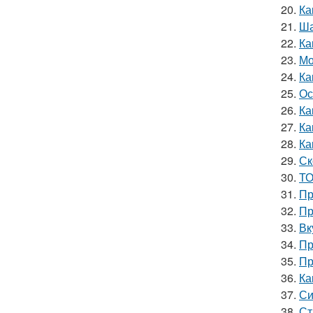
20.
Ка
21.
Ша
22.
Ка
23.
Мо
24.
Ка
25.
Ос
26.
Ка
27.
Ка
28.
Ка
29.
Ск
30.
ТО
31.
Пр
32.
Пр
33.
Вк
34.
Пр
35.
Пр
36.
Ка
37.
Си
38.
Ст