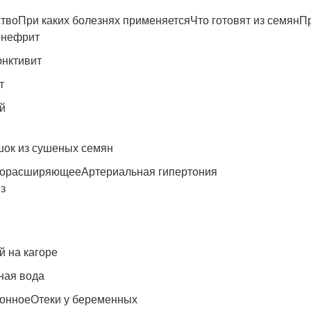
твоПри каких болезнях применяетсяЧто готовят из семян
онефрит
нктивит
т
й
ок из сушеных семян
орасширяющееАртериальная гипертония
з
й на кагоре
ная вода
онноеОтеки у беременных