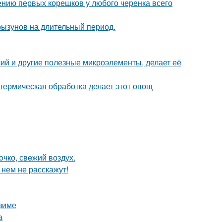
ению первых корешков у любого черенка всего
рызунов на длительный период.
ий и другие полезные микроэлементы, делает её
 термическая обработка делает этот овощ
oчко, свeжий воздух.
 нем не расскажут!
 зиме
а