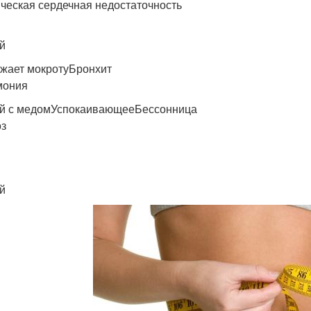
ческая сердечная недостаточность
й
жает мокротуБронхит
мония
й с медомУспокаивающееБессонница
з
й