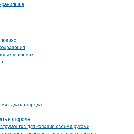
ехранилище
словиях
 сохранения
ашних условиях
ть
ния сада и огорода
ать в огороде
нструментов для копания своими руками
ательность, особенности и нюансы работы