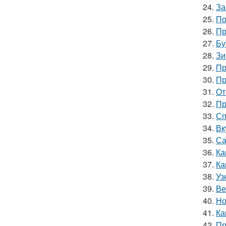
24.
За
25.
По
26.
Пр
27.
Бу
28.
Зи
29.
Пр
30.
Пр
31.
От
32.
Пр
33.
Сп
34.
Вк
35.
Са
36.
Ка
37.
Ка
38.
Уз
39.
Ве
40.
Но
41.
Ка
42.
Пр