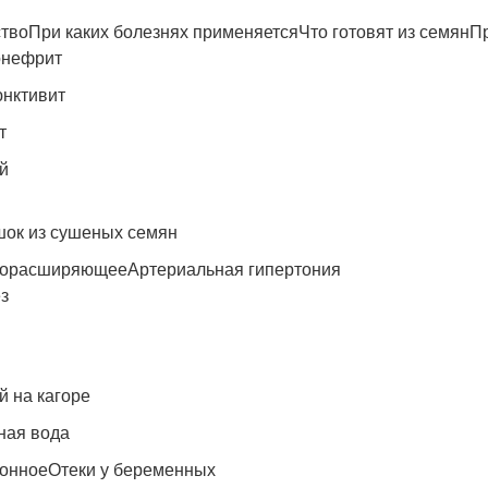
твоПри каких болезнях применяетсяЧто готовят из семян
онефрит
нктивит
т
й
ок из сушеных семян
орасширяющееАртериальная гипертония
з
й на кагоре
ная вода
онноеОтеки у беременных