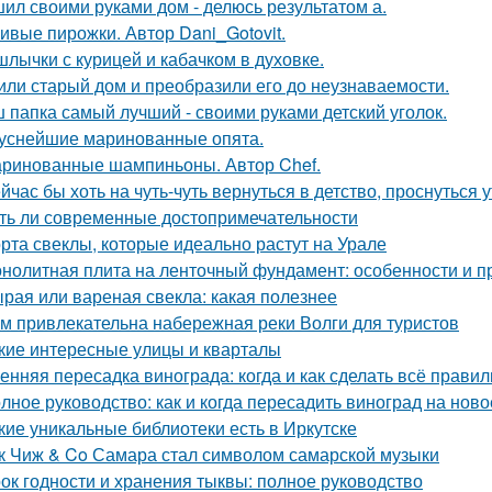
ил своими руками дом - делюсь результатом а.
ивые пирожки. Автор Dani_Gotovit.
лычки с курицей и кабачком в духовке.
или старый дом и преобразили его до неузнаваемости.
 папка самый лучший - своими руками детский уголок.
уснейшие маринованные опята.
ринованные шампиньоны. Автор Chef.
йчас бы хоть на чуть-чуть вернуться в детство, проснуться 
ть ли современные достопримечательности
рта свеклы, которые идеально растут на Урале
нолитная плита на ленточный фундамент: особенности и 
рая или вареная свекла: какая полезнее
м привлекательна набережная реки Волги для туристов
кие интересные улицы и кварталы
енняя пересадка винограда: когда и как сделать всё прави
лное руководство: как и когда пересадить виноград на ново
кие уникальные библиотеки есть в Иркутске
к Чиж & Co Самара стал символом самарской музыки
ок годности и хранения тыквы: полное руководство