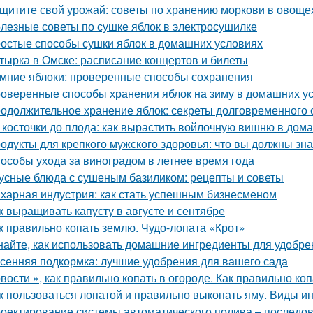
щитите свой урожай: советы по хранению моркови в овощ
лезные советы по сушке яблок в электросушилке
остые способы сушки яблок в домашних условиях
тырка в Омске: расписание концертов и билеты
мние яблоки: проверенные способы сохранения
оверенные способы хранения яблок на зиму в домашних у
одолжительное хранение яблок: секреты долговременного
 косточки до плода: как вырастить войлочную вишню в дом
одукты для крепкого мужского здоровья: что вы должны зна
особы ухода за виноградом в летнее время года
усные блюда с сушеным базиликом: рецепты и советы
харная индустрия: как стать успешным бизнесменом
к выращивать капусту в августе и сентябре
к правильно копать землю. Чудо-лопата «Крот»
найте, как использовать домашние ингредиенты для удобре
сенняя подкормка: лучшие удобрения для вашего сада
вости », как правильно копать в огороде. Как правильно коп
к пользоваться лопатой и правильно выкопать яму. Виды и
оектирование системы автоматического полива – последов