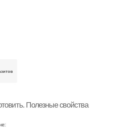
азитов
готовить. Полезные свойства
не: