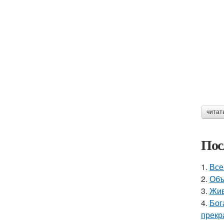
читат
Пос
1.
Все
2.
Объ
3.
Жив
4.
Бог
прекр