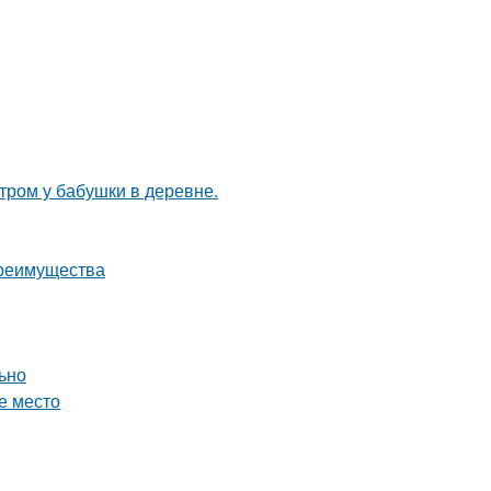
утром у бабушки в деревне.
преимущества
льно
е место