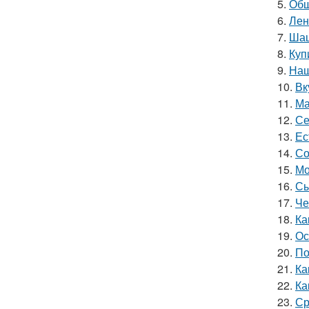
5.
Обш
6.
Лен
7.
Шаш
8.
Куп
9.
Наш
10.
Вк
11.
Ма
12.
Се
13.
Ес
14.
Со
15.
Мо
16.
Сы
17.
Че
18.
Ка
19.
Ос
20.
По
21.
Ка
22.
Ка
23.
Ср