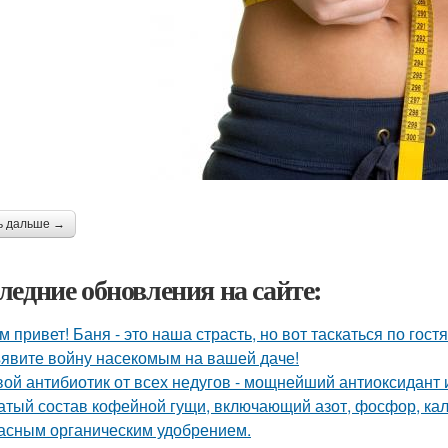
ь дальше →
ледние обновления на сайте:
м привет! Баня - это наша страсть, но вот таскаться по гост
явите войну насекомым на вашей даче!
ой антибиотик от всех недугов - мощнейший антиоксидант и
атый состав кофейной гущи, включающий азот, фосфор, кал
асным органическим удобрением.