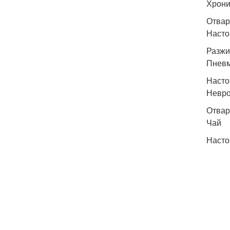
Хрони
Отвар
Насто
Разжи
Пнев
Насто
Невро
Отвар
Чай
Насто