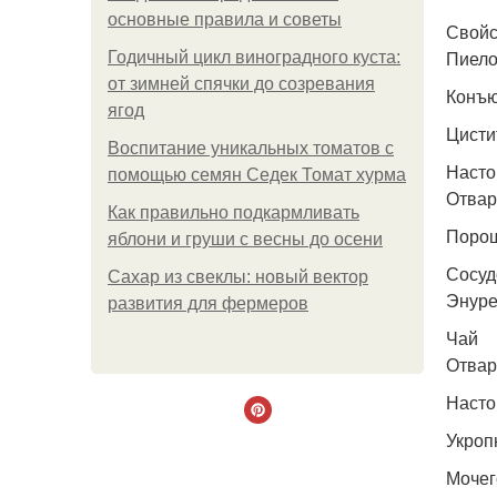
основные правила и советы
Свойс
Пиел
Годичный цикл виноградного куста:
от зимней спячки до созревания
Конъю
ягод
Цисти
Воспитание уникальных томатов с
Насто
помощью семян Седек Томат хурма
Отвар
Как правильно подкармливать
Порош
яблони и груши с весны до осени
Сосуд
Сахар из свеклы: новый вектор
Энуре
развития для фермеров
Чай
Отвар
Насто
Укроп
Мочег