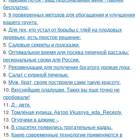
бесплатно.
3.
9 проверенных методов для обогащения и улучшения
вашего грунта.
4.
Для тех, кто устал от борьбы с тлей на плодовых
деревьях, есть простое решение:
5.
Садовые секреты и подсказки.
6.
Оптимальное время для посева перечной рассады:
региональные сроки для России.
7.
Рекомендации для получения богатого урожая лука:
8.
Салат с куриной печенью.
9.
Муж, брат, свояк построили сами такую красоту.
10.
Вкуснейшие оладушки. Таких вы еще точно не
пробовали!
11.
Д - дeти.
12.
Томлёная курица. Автор Vkusnya_eda_Recepty.
13.
Огурчики в аджике -.
14.
В соцсетях появились трогательные кадры.
15.
Какие современные технологии применяются в