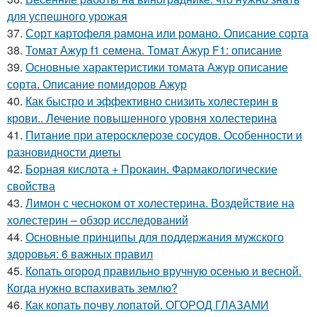
для успешного урожая
37.
Сорт картофеля рамона или романо. Описание сорта
38.
Томат Ажур f1 семена. Томат Ажур F1: описание
39.
Основные характеристики томата Ажур описание
сорта. Описание помидоров Ажур
40.
Как быстро и эффективно снизить холестерин в
крови.. Лечение повышенного уровня холестерина
41.
Питание при атеросклерозе сосудов. Особенности и
разновидности диеты
42.
Борная кислота + Прокаин. Фармакологические
свойства
43.
Лимон с чесноком от холестерина. Воздействие на
холестерин – обзор исследований
44.
Основные принципы для поддержания мужского
здоровья: 6 важных правил
45.
Копать огород правильно вручную осенью и весной.
Когда нужно вспахивать землю?
46.
Как копать почву лопатой. ОГОРОД ГЛАЗАМИ