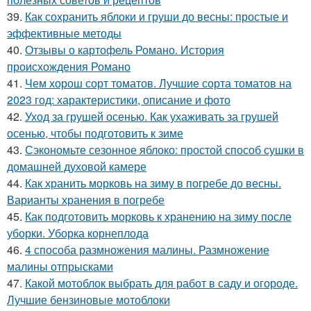
39.
Как сохранить яблоки и груши до весны: простые и
эффективные методы
40.
Отзывы о картофель Романо. История
происхождения Романо
41.
Чем хорош сорт томатов. Лучшие сорта томатов на
2023 год: характеристики, описание и фото
42.
Уход за грушей осенью. Как ухаживать за грушей
осенью, чтобы подготовить к зиме
43.
Сэкономьте сезонное яблоко: простой способ сушки в
домашней духовой камере
44.
Как хранить морковь на зиму в погребе до весны.
Варианты хранения в погребе
45.
Как подготовить морковь к хранению на зиму после
уборки. Уборка корнеплода
46.
4 способа размножения малины. Размножение
малины отпрысками
47.
Какой мотоблок выбрать для работ в саду и огороде.
Лучшие бензиновые мотоблоки