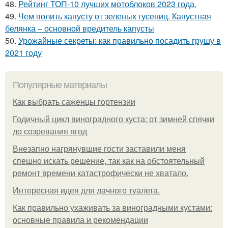
48.
Рейтинг ТОП-10 лучших мотоблоков 2023 года.
49.
Чем полить капусту от зеленых гусениц. Капустная
белянка – основной вредитель капусты
50.
Урожайные секреты: как правильно посадить грушу в
2021 году
Популярные материалы
Как выбрать саженцы гортензии
Годичный цикл виноградного куста: от зимней спячки
до созревания ягод
Внезапно нагрянувшие гости заставили меня
спешно искать решение, так как на обстоятельный
ремонт времени катастрофически не хватало.
Интересная идея для дачного туалета.
Как правильно ухаживать за виноградными кустами:
основные правила и рекомендации