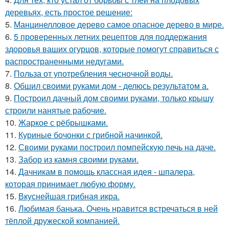
деревьях, есть простое решение:
5.
Манцинелловое дерево самое опасное дерево в мире.
6.
5 проверенных летних рецептов для поддержания
здоровья ваших огурцов, которые помогут справиться с
распространенными недугами.
7.
Польза от употребления чесночной воды.
8.
Обшил своими руками дом - делюсь результатом а.
9.
Построил дачный дом своими руками, только крышу
строили нанятые рабочие.
10.
Жаркое с рёбрышками.
11.
Куриные бочонки с грибной начинкой.
12.
Своими руками построил помпейскую печь на даче.
13.
Забор из камня своими руками.
14.
Дачникам в помощь классная идея - шпалера,
которая принимает любую форму.
15.
Вкуснейшая грибная икра.
16.
Любимая банька. Очень нравится встречаться в ней
тёплой дружеской компанией.