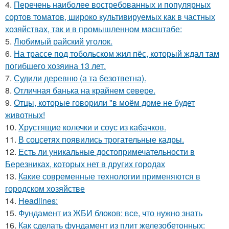
4.
Перечень наиболее востребованных и популярных
сортов томатов, широко культивируемых как в частных
хозяйствах, так и в промышленном масштабе:
5.
Любимый райский уголок.
6.
На трассе под тобольском жил пёс, который ждал там
погибшего хозяина 13 лет.
7.
Судили деревню (а та безответна).
8.
Отличная банька на крайнем севере.
9.
Отцы, которые говорили "в моём доме не будет
животных!
10.
Хрустящие колечки и соус из кабачков.
11.
В соцсетях появились трогательные кадры.
12.
Есть ли уникальные достопримечательности в
Березниках, которых нет в других городах
13.
Какие современные технологии применяются в
городском хозяйстве
14.
Headlines:
15.
Фундамент из ЖБИ блоков: все, что нужно знать
16.
Как сделать фундамент из плит железобетонных: