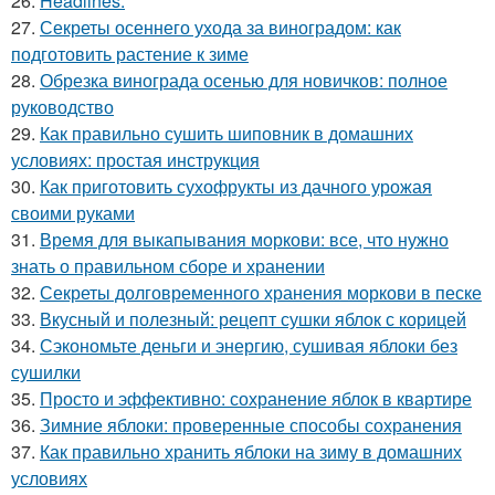
26.
Headlines:
27.
Секреты осеннего ухода за виноградом: как
подготовить растение к зиме
28.
Обрезка винограда осенью для новичков: полное
руководство
29.
Как правильно сушить шиповник в домашних
условиях: простая инструкция
30.
Как приготовить сухофрукты из дачного урожая
своими руками
31.
Время для выкапывания моркови: все, что нужно
знать о правильном сборе и хранении
32.
Секреты долговременного хранения моркови в песке
33.
Вкусный и полезный: рецепт сушки яблок с корицей
34.
Сэкономьте деньги и энергию, сушивая яблоки без
сушилки
35.
Просто и эффективно: сохранение яблок в квартире
36.
Зимние яблоки: проверенные способы сохранения
37.
Как правильно хранить яблоки на зиму в домашних
условиях