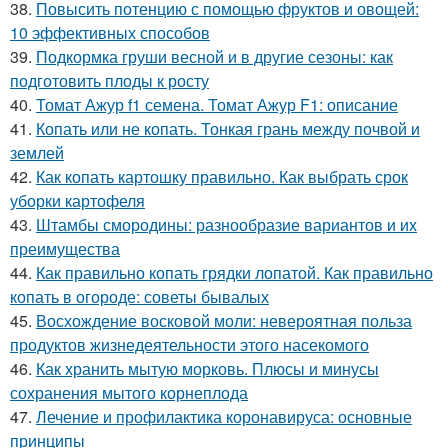
38.
Повысить потенцию с помощью фруктов и овощей:
10 эффективных способов
39.
Подкормка груши весной и в другие сезоны: как
подготовить плоды к росту
40.
Томат Ажур f1 семена. Томат Ажур F1: описание
41.
Копать или не копать. Тонкая грань между почвой и
землей
42.
Как копать картошку правильно. Как выбрать срок
уборки картофеля
43.
Штамбы смородины: разнообразие вариантов и их
преимущества
44.
Как правильно копать грядки лопатой. Как правильно
копать в огороде: советы бывалых
45.
Восхождение восковой моли: невероятная польза
продуктов жизнедеятельности этого насекомого
46.
Как хранить мытую морковь. Плюсы и минусы
сохранения мытого корнеплода
47.
Лечение и профилактика коронавируса: основные
принципы