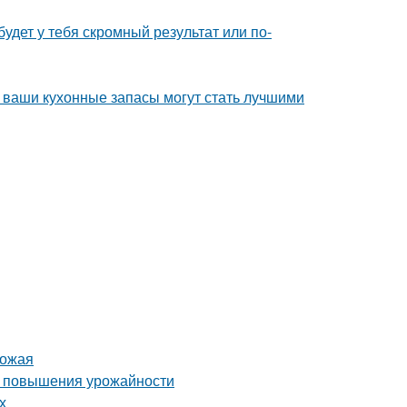
будет у тебя скромный результат или по-
- ваши кухонные запасы могут стать лучшими
рожая
ля повышения урожайности
х