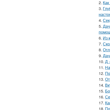
2.
Как
3.
Глу
насто
4.
Сек
5.
Дач
помощ
6.
Из 
7.
Ско
8.
Отл
9.
Дач
10.
Д 
11.
На
12.
По
13.
От
14.
Вк
15.
Бо
16.
Се
17.
Ка
18.
По