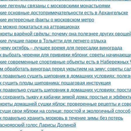
кие легенды связаны с московскими монастырями
кие основные достопримечательности есть в Архангельске
кие интересные факты о московском метро
е можно покататься на аттракционах
креты варёной свёклы: почему она полезнее других овоще
кие лучшие парки в Тольятти для летнего отдыха
чему октябрь – лучшее время для пересадки винограда
к выбрать черенки для прививки яблони: советы начинающ
кие современные спортивные объекты есть в Набережных 
м обработать виноград перед укрытием на зиму: советы с
к правильно сушить шиповник в домашних условиях: полез
к сушить плоды шиповника: пошаговая инструкция
к правильно сушить шиповник в домашних условиях: прост
к сохранить тыкву и кабачки зимой дома: простые и эффек
креты домашней сушки яблок: проверенные рецепты и сов
суши свои яблоки на солнце: простой и экологичный способ
к правильно хранить морковь в течение зимы без потерь
асноярский голос Ларисы Долиной