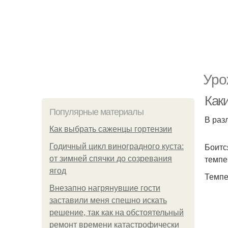
Уро
Как
Популярные материалы
В раз
Как выбрать саженцы гортензии
Боитс
Годичный цикл виноградного куста:
темпе
от зимней спячки до созревания
ягод
Темпе
Внезапно нагрянувшие гости
заставили меня спешно искать
решение, так как на обстоятельный
ремонт времени катастрофически