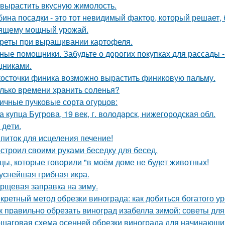
 вырастить вкусную жимолость.
бина посадки - это тот невидимый фактор, который решает, 
ящему мощный урожай.
реты при выращивании картофеля.
ные помощники. Забудьте о дорогих покупках для рассады 
никами.
косточки финика возможно вырастить финиковую пальму.
лько времени хранить соленья?
ичные пучковые сорта огурцов:
а купца Бугрова, 19 век, г. володарск, нижегородская обл.
- дeти.
питок для исцеления печение!
строил своими руками беседку для бесед.
цы, которые говорили "в моём доме не будет животных!
уснейшая грибная икра.
рщевая заправка на зиму.
кретный метод обрезки винограда: как добиться богатого у
к правильно обрезать виноград изабелла зимой: советы д
шаговая схема осенней обрезки винограда для начинающи