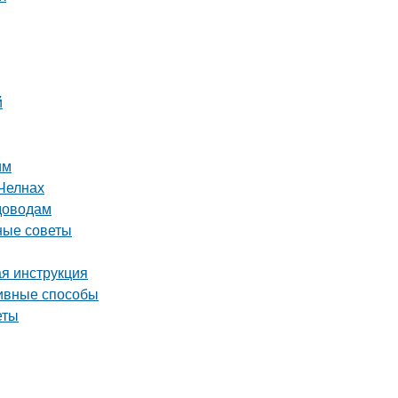
й
им
Челнах
адоводам
ные советы
ая инструкция
тивные способы
еты