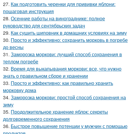
27.
Как подготовить черенки для прививки яблони:
пошаговая инструкция
28.
Осенние работы на винограднике: полное
руководство для сентябрьских задач
29.
Как сушить шиповник в домашних условиях на зиму
30.
Просто и эффективно: сохранить морковь в погребе
до весны
31.
Заморозка моркови: лучший способ сохранения в
теплом погребе
32.
Время для выкапывания моркови: все, что нужно
знать о правильном сборе и хранении
33.
Просто и эффективно: как правильно хранить
морковку дома
34.
Заморозка моркови: простой способ сохранения на
зиму
35.
Продолжительное хранение яблок: секреты
долговременного сохранения
36.
Быстрое повышение потенции у мужчин с помощью
продуктов