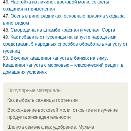
46.
Настойка из личинок восковой моли: секреты
создания и применения
47.
Осень в виноградниках: основные правила ухода за
виноградом
48.
Смородина на штамбе красная и черная. Сорта
49.
Как избавить от гусеницы на капусте народными
средствами. 5 народных способов обработать капусту от
гусениц
50.
Вкусная квашеная капуста в банках на зиму.
Квашеная капуста с морковью – классический рецепт в
домашних условиях
Популярные материалы
Как выбрать саженцы гортензии
Восхождение восковой моли: открытие и изучение
продукта жизнедеятельности
Шелуха семечек, как удобрение. Мульча