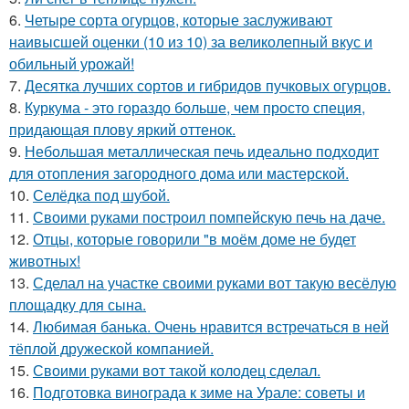
6.
Четыре сорта огурцов, которые заслуживают
наивысшей оценки (10 из 10) за великолепный вкус и
обильный урожай!
7.
Десятка лучших сортов и гибридов пучковых огурцов.
8.
Куркума - это гораздо больше, чем просто специя,
придающая плову яркий оттенок.
9.
Небольшая металлическая печь идеально подходит
для отопления загородного дома или мастерской.
10.
Селёдка под шубой.
11.
Своими руками построил помпейскую печь на даче.
12.
Отцы, которые говорили "в моём доме не будет
животных!
13.
Сделал на участке своими руками вот такую весёлую
площадку для сына.
14.
Любимая банька. Очень нравится встречаться в ней
тёплой дружеской компанией.
15.
Своими руками вот такой колодец сделал.
16.
Подготовка винограда к зиме на Урале: советы и