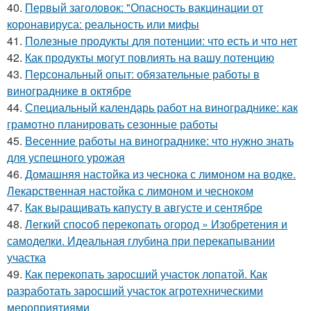
40.
Первый заголовок: "Опасность вакцинации от
коронавируса: реальность или мифы
41.
Полезные продукты для потенции: что есть и что нет
42.
Как продукты могут повлиять на вашу потенцию
43.
Персональный опыт: обязательные работы в
винограднике в октябре
44.
Специальный календарь работ на винограднике: как
грамотно планировать сезонные работы
45.
Весенние работы на винограднике: что нужно знать
для успешного урожая
46.
Домашняя настойка из чеснока с лимоном на водке.
Лекарственная настойка с лимоном и чесноком
47.
Как выращивать капусту в августе и сентябре
48.
Легкий способ перекопать огород » Изобретения и
самоделки. Идеальная глубина при перекапывании
участка
49.
Как перекопать заросший участок лопатой. Как
разработать заросший участок агротехническими
мероприятиями