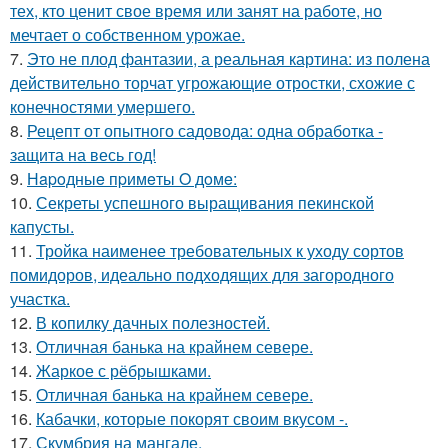
тех, кто ценит свое время или занят на работе, но
мечтает о собственном урожае.
7.
Это не плод фантазии, а реальная картина: из полена
действительно торчат угрожающие отростки, схожие с
конечностями умершего.
8.
Рецепт от опытного садовода: одна обработка -
защита на весь год!
9.
Нapoдныe пpимeты O дoмe:
10.
Секреты успешного выращивания пекинской
капусты.
11.
Тройка наименее требовательных к уходу сортов
помидоров, идеально подходящих для загородного
участка.
12.
В копилку дачных полезностей.
13.
Отличная банька на крайнем севере.
14.
Жаркое с рёбрышками.
15.
Отличная банька на крайнем севере.
16.
Кабачки, которые покорят своим вкусом -.
17.
Скумбрия на мангале.