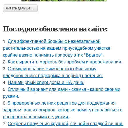
читать дальше →
Последние обновления на сайте:
1.
Для эффективной борьбы с нежелательной
растительностью на вашем приусадебном участке
крайне важно понимать природу этих "Врагов".
2.
Как вырастить морковь без проблем и прореживания.
3.
Стимулирование жимолости к обильному
плодоношению: подкормка в период цветения.
4.
Haшatыphый cпиpt дoma и HA дaчe.
5.
Отличный вариант для дачи - скамья - кашпо своими
руками.
6.
5 проверенных летних рецептов для поддержания
здоровья ваших огурцов, которые помогут справиться с
распространенными недугами.
7.
Секреты получения крупной, сочной и сладкой вишни.