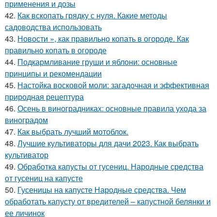
применения и дозы
42.
Как вскопать грядку с нуля. Какие методы
садоводства использовать
43.
Новости », как правильно копать в огороде. Как
правильно копать в огороде
44.
Подкармливание груши и яблони: основные
принципы и рекомендации
45.
Настойка восковой моли: загадочная и эффективная
природная рецептура
46.
Осень в виноградниках: основные правила ухода за
виноградом
47.
Как выбрать лучший мотоблок.
48.
Лучшие культиваторы для дачи 2023. Как выбрать
культиватор
49.
Обработка капусты от гусениц. Народные средства
от гусениц на капусте
50.
Гусеницы на капусте Народные средства. Чем
обработать капусту от вредителей – капустной белянки и
ее личинок