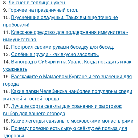
8.
Ли снег в теплице нужен.
9.
Горячее на праздничный стол.
10.
Вкуснейшие оладушки. Таких вы еще точно не
пробовали!
11.
Классное средство для поддержания иммунитета -
иммyнитeтнaя.
12.
Построил своими руками беседку для бесед.
13.
Солёные грузди - как вкусно засолить.
14.
Виноград в Сибири и на Урале: Когда посадить и как
ухаживать
15.
Расскажите о Мамаевом Кургане и его значении для
города
16.
Какие парки Челябинска наиболее популярны среди
жителей и гостей города
17.
Лучшие сорта свеклы для хранения и заготовок:
выбор для вашего огорода
18.
Какие легенды связаны с московскими монастырями
19.
Почему полезно есть сырую свёклу: её польза для
здоровья