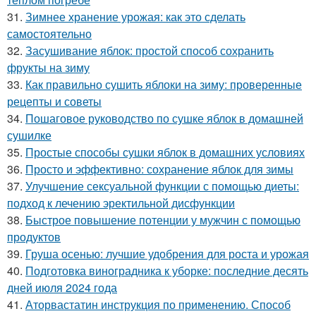
31.
Зимнее хранение урожая: как это сделать
самостоятельно
32.
Засушивание яблок: простой способ сохранить
фрукты на зиму
33.
Как правильно сушить яблоки на зиму: проверенные
рецепты и советы
34.
Пошаговое руководство по сушке яблок в домашней
сушилке
35.
Простые способы сушки яблок в домашних условиях
36.
Просто и эффективно: сохранение яблок для зимы
37.
Улучшение сексуальной функции с помощью диеты:
подход к лечению эректильной дисфункции
38.
Быстрое повышение потенции у мужчин с помощью
продуктов
39.
Груша осенью: лучшие удобрения для роста и урожая
40.
Подготовка виноградника к уборке: последние десять
дней июля 2024 года
41.
Аторвастатин инструкция по применению. Способ