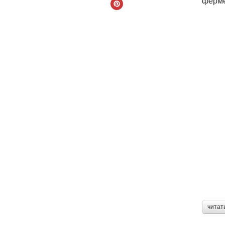
ферме
читат