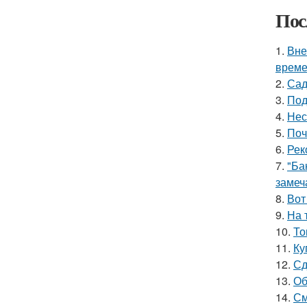
Пос
1.
Вне
време
2.
Сад
3.
Под
4.
Нес
5.
Поч
6.
Рек
7.
"Ба
замеч
8.
Вот
9.
На 
10.
То
11.
Ку
12.
Сд
13.
Об
14.
См