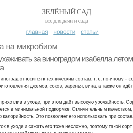
ЗЕЛЁНЫЙ САД
всё для дачи и сада
главная
новости
статьи
а на микробиом
 ухаживать за виноградом изабелла лето
та
виноград относится к техническим сортам, т. е. по-иному – 
риготовления джемов, соков, варенья, вина, а также он идё
прихотлив в уходе, при этом даёт высокую урожайность. С
ется в минимальной подкормке. Отличительным качеством, 
ю калорийность. Это позволяет его использовать при соста
гок в уходе и сажать его тоже несложно, поэтому такой сорт