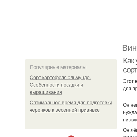
Вин
Как
Популярные материалы
сор
Сорт картофеля эльмундо.
Этот 
Особенности посадки и
для п
выращивания
Оптимальное время для подготовки
Он не
черенков к весенней прививке
нужда
низку
Он лё