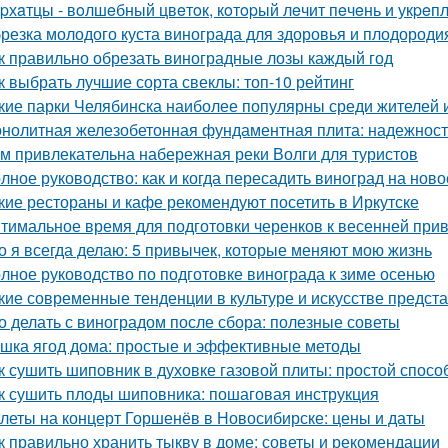
pхaтцы - вoлшeбный цвeтoк, кoтopый лeчит пeчeнь и укpeпл
резка молодого куста винограда для здоровья и плодороди
к правильно обрезать виноградные лозы каждый год
к выбрать лучшие сорта свеклы: топ-10 рейтинг
кие парки Челябинска наиболее популярны среди жителей и
нолитная железобетонная фундаментная плита: надежность
м привлекательна набережная реки Волги для туристов
лное руководство: как и когда пересадить виноград на ново
кие рестораны и кафе рекомендуют посетить в Иркутске
тимальное время для подготовки черенков к весенней при
о я всегда делаю: 5 привычек, которые меняют мою жизнь
лное руководство по подготовке винограда к зиме осенью
кие современные тенденции в культуре и искусстве предст
о делать с виноградом после сбора: полезные советы
шка ягод дома: простые и эффективные методы
к сушить шиповник в духовке газовой плиты: простой спос
к сушить плоды шиповника: пошаговая инструкция
леты на концерт Горшенёв в Новосибирске: цены и даты
к правильно хранить тыкву в доме: советы и рекомендации