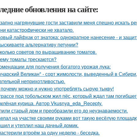
ледние обновления на сайте:
запно нагрянувшие гости заставили меня спешно искать ре
ни катастрофически не хватало.
овый лайфхак от знатока: однократное нанесение - и защита
ыскиваете альтернативу петунии?
колько советов по выращиванию томатов.
ему томаты трескаются?
омендации для получения богатого урожая лука:
кчарский Великан" - сорт жимолости, выведенный в Сибири
ательной неприхотливостью.
 почему можно и нужно употреблять сырую тыкву!
трассе под тобольском жил пёс, который ждал там погибшего
млёная курица. Автор Vkusnya_eda_Recepty.
пили старый дом и преобразили его до неузнаваемости.
елал на участке своими руками вот такую весёлую площадк
шил и утеплил наш дачный домик.
астерили втроём за одну неделю - беседка.