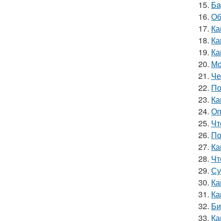
15.
Бa
16.
Об
17.
Ка
18.
Ка
19.
Ка
20.
Мо
21.
Че
22.
По
23.
Ка
24.
Оп
25.
Чт
26.
По
27.
Ка
28.
Чт
29.
Су
30.
Ка
31.
Ка
32.
Би
33.
Ка