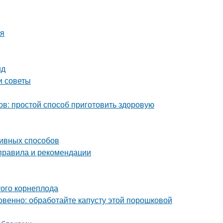
мя
ид
и советы
ов: простой способ приготовить здоровую
ивных способов
 правила и рекомендации
ого корнеплода
овенно: обработайте капусту этой порошковой