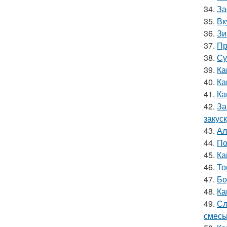
34.
За
35.
Вк
36.
Зи
37.
Пр
38.
Су
39.
Ка
40.
Ка
41.
Ка
42.
За
закус
43.
Ал
44.
По
45.
Ка
46.
То
47.
Бо
48.
Ка
49.
Сл
смес