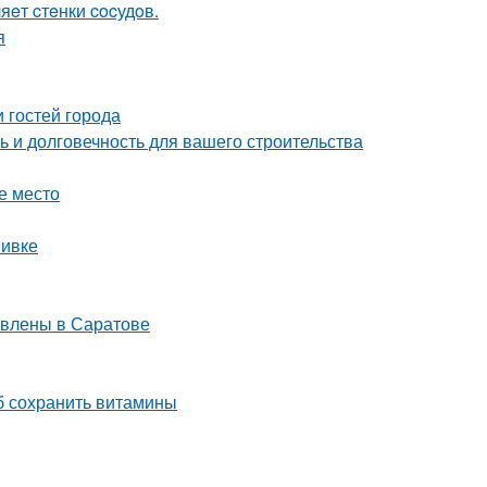
яeт cтeнки cocудoв.
я
 гостей города
 и долговечность для вашего строительства
е место
вивке
авлены в Саратове
об сохранить витамины