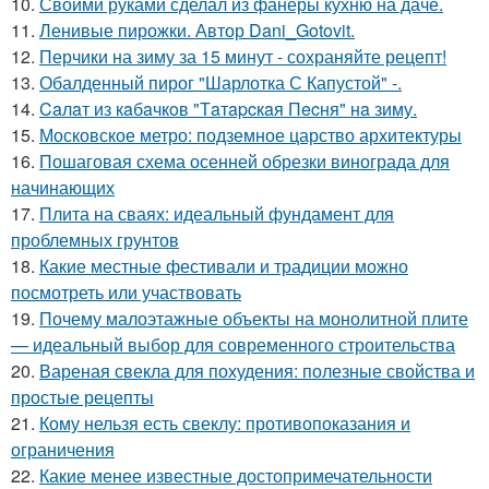
10.
Своими руками сделал из фанеры кухню на даче.
11.
Ленивые пирожки. Автор Dani_Gotovit.
12.
Перчики на зиму за 15 минут - сохраняйте рецепт!
13.
Обалденный пирог "Шарлотка С Капустой" -.
14.
Caлaт из кaбaчкoв "Тaтapcкaя Пecня" нa зиму.
15.
Московское метро: подземное царство архитектуры
16.
Пошаговая схема осенней обрезки винограда для
начинающих
17.
Плита на сваях: идеальный фундамент для
проблемных грунтов
18.
Какие местные фестивали и традиции можно
посмотреть или участвовать
19.
Почему малоэтажные объекты на монолитной плите
— идеальный выбор для современного строительства
20.
Вареная свекла для похудения: полезные свойства и
простые рецепты
21.
Кому нельзя есть свеклу: противопоказания и
ограничения
22.
Какие менее известные достопримечательности