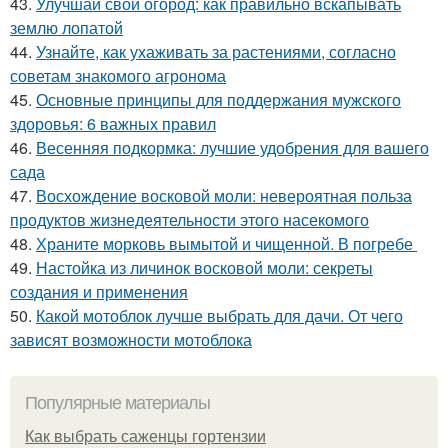
43.
Улучшай свой огород: как правильно вскапывать
землю лопатой
44.
Узнайте, как ухаживать за растениями, согласно
советам знакомого агронома
45.
Основные принципы для поддержания мужского
здоровья: 6 важных правил
46.
Весенняя подкормка: лучшие удобрения для вашего
сада
47.
Восхождение восковой моли: невероятная польза
продуктов жизнедеятельности этого насекомого
48.
Храните морковь вымытой и чищенной. В погребе
49.
Настойка из личинок восковой моли: секреты
создания и применения
50.
Какой мотоблок лучше выбрать для дачи. От чего
зависят возможности мотоблока
Популярные материалы
Как выбрать саженцы гортензии