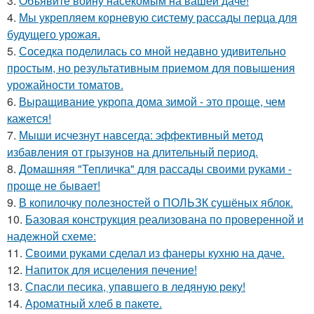
3.
Объявите войну насекомым на вашей даче!
4.
Мы укрепляем корневую систему рассады перца для
будущего урожая.
5.
Соседка поделилась со мной недавно удивительно
простым, но результативным приемом для повышения
урожайности томатов.
6.
Выращивание укропа дома зимой - это проще, чем
кажется!
7.
Мыши исчезнут навсегда: эффективный метод
избавления от грызунов на длительный период.
8.
Домашняя "Тепличка" для рассады своими руками -
проще не бывает!
9.
В копилочку полезностей о ПОЛЬЗК сушёных яблок.
10.
Базовая конструкция реализована по проверенной и
надежной схеме:
11.
Своими руками сделал из фанеры кухню на даче.
12.
Напиток для исцеления печение!
13.
Спасли песика, упaвшего в ледяную рeку!
14.
Ароматный хлеб в пакете.