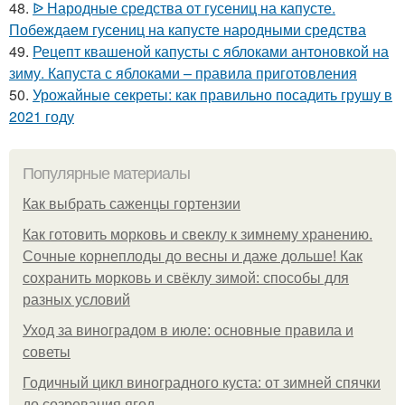
48.
ᐉ Народные средства от гусениц на капусте.
Побеждаем гусениц на капусте народными средства
49.
Рецепт квашеной капусты с яблоками антоновкой на
зиму. Капуста с яблоками – правила приготовления
50.
Урожайные секреты: как правильно посадить грушу в
2021 году
Популярные материалы
Как выбрать саженцы гортензии
Как готовить морковь и свеклу к зимнему хранению.
Сочные корнеплоды до весны и даже дольше! Как
сохранить морковь и свёклу зимой: способы для
разных условий
Уход за виноградом в июле: основные правила и
советы
Годичный цикл виноградного куста: от зимней спячки
до созревания ягод