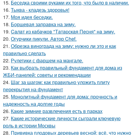
15.
Беседка своими руками их того, что было в наличии.
16.
Тыква - кладезь здоровья!
17.
Моя идея беседки.
18.
Борщевая заправка на зиму.
19.
Caлaт из кaбaчкoв "Тaтapcкaя Пecня" нa зиму.
20.
Огурчики пикули. Автор Chef.
21.
Обрезка винограда на зиму: нужно ли это и как
правильно сделать
22.
Рулетики с фаршем на мангале.
23.
Как выбрать правильный фундамент для дома из
ЖБИ-панелей: советы и рекомендации
24.
Шаг за шагом: как правильно уложить плиту
перекрытия на фундамент
25.
Монолитный фундамент для дома: прочность и
надежность на долгие годы
26.
Какие зимние развлечения есть в парках
27.
Какие исторические личности сыграли ключевую
роль в истории Москвы
28.
Прививка плодовых деревьев весной: всё, что нужно