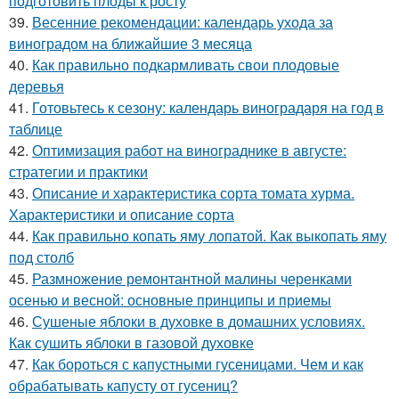
подготовить плоды к росту
39.
Весенние рекомендации: календарь ухода за
виноградом на ближайшие 3 месяца
40.
Как правильно подкармливать свои плодовые
деревья
41.
Готовьтесь к сезону: календарь виноградаря на год в
таблице
42.
Оптимизация работ на винограднике в августе:
стратегии и практики
43.
Описание и характеристика сорта томата хурма.
Характеристики и описание сорта
44.
Как правильно копать яму лопатой. Как выкопать яму
под столб
45.
Размножение ремонтантной малины черенками
осенью и весной: основные принципы и приемы
46.
Сушеные яблоки в духовке в домашних условиях.
Как сушить яблоки в газовой духовке
47.
Как бороться с капустными гусеницами. Чем и как
обрабатывать капусту от гусениц?