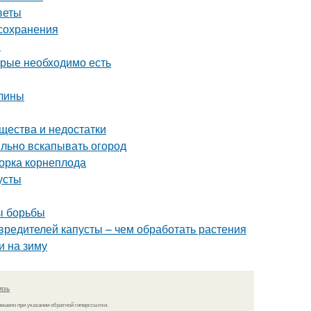
веты
 сохранения
ы
орые необходимо есть
алины
ества и недостатки
ильно вскапывать огород
борка корнеплода
усты
ы борьбы
вредителей капусты – чем обработать растения
и на зиму
язь
решено при указании обратной гиперссылки.