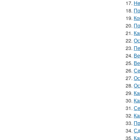
17.
He
18.
По
19.
Ко
20.
По
21.
Ка
22.
Ос
23.
Пе
24.
Ве
25.
Ве
26.
Се
27.
Ос
28.
Ос
29.
Ка
30.
Ка
31.
Се
32.
Ка
33.
Пр
34.
Сд
35.
Ка