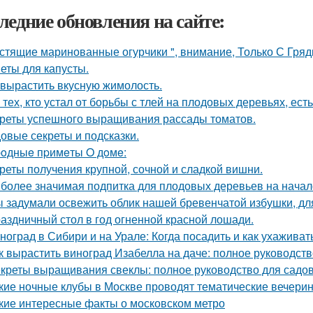
ледние обновления на сайте:
стящие маринованные огурчики ", внимание, Только С Грядк
еты для капусты.
 вырастить вкусную жимолость.
 тех, кто устал от борьбы с тлей на плодовых деревьях, ест
реты успешного выращивания рассады томатов.
овые секреты и подсказки.
oдныe пpимeты O дoмe:
реты получения крупной, сочной и сладкой вишни.
более значимая подпитка для плодовых деревьев на начал
 задумали освежить облик нашей бревенчатой избушки, для
аздничный стол в год огненной красной лошади.
ноград в Сибири и на Урале: Когда посадить и как ухаживат
к вырастить виноград Изабелла на даче: полное руководст
креты выращивания свеклы: полное руководство для садо
кие ночные клубы в Москве проводят тематические вечери
кие интересные факты о московском метро