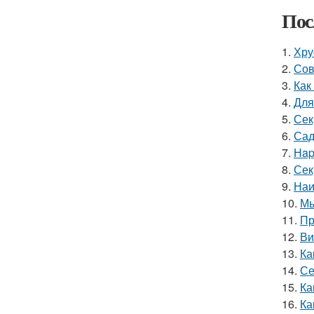
Пос
1.
Хру
2.
Сов
3.
Как
4.
Для
5.
Сек
6.
Сад
7.
Нap
8.
Сек
9.
Наи
10.
Мы
11.
Пр
12.
Ви
13.
Ка
14.
Се
15.
Ка
16.
Ка