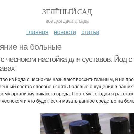
ЗЕЛЁНЫЙ САД
всё для дачи и сада
главная
новости
статьи
яние на больные
с чесноком настойка для суставов. Йод с
тавах
тво из йода с чесноком называют восхитительным, и не прос
венный состав способен снять болевые ощущения в ваших су
вому организму никакого вреда. Поэтому сегодня я расскажу
с чесноком и что будет, если мазать данное средство на бо