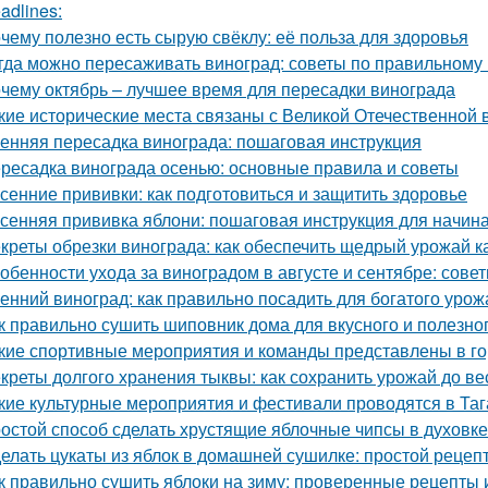
adlines:
чему полезно есть сырую свёклу: её польза для здоровья
гда можно пересаживать виноград: советы по правильному
чему октябрь – лучшее время для пересадки винограда
кие исторические места связаны с Великой Отечественной 
енняя пересадка винограда: пошаговая инструкция
ресадка винограда осенью: основные правила и советы
сенние прививки: как подготовиться и защитить здоровье
сенняя прививка яблони: пошаговая инструкция для начи
креты обрезки винограда: как обеспечить щедрый урожай к
обенности ухода за виноградом в августе и сентябре: сов
енний виноград: как правильно посадить для богатого урож
к правильно сушить шиповник дома для вкусного и полезно
кие спортивные мероприятия и команды представлены в г
креты долгого хранения тыквы: как сохранить урожай до в
кие культурные мероприятия и фестивали проводятся в Таг
остой способ сделать хрустящие яблочные чипсы в духовке
елать цукаты из яблок в домашней сушилке: простой рецеп
к правильно сушить яблоки на зиму: проверенные рецепты 