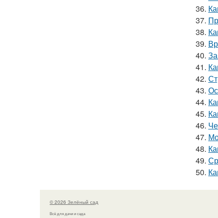
36.
Ка
37.
Пр
38.
Ка
39.
Вр
40.
За
41.
Ка
42.
Ст
43.
Ос
44.
Ка
45.
Ка
46.
Че
47.
Мо
48.
Ка
49.
Ср
50.
Ка
© 2026 Зелёный сад
Всё для дачи и сада