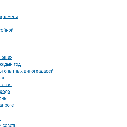
 времени
войной
нающих
аждый год
еты опытных виноградарей
ая
го чая
ороде
есны
анроге
т
и советы