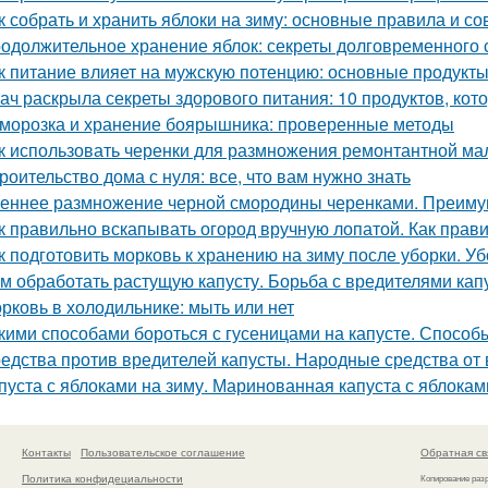
к собрать и хранить яблоки на зиму: основные правила и со
одолжительное хранение яблок: секреты долговременного
к питание влияет на мужскую потенцию: основные продукт
ач раскрыла секреты здорового питания: 10 продуктов, кот
морозка и хранение боярышника: проверенные методы
к использовать черенки для размножения ремонтантной м
роительство дома с нуля: все, что вам нужно знать
еннее размножение черной смородины черенками. Преимущ
к правильно вскапывать огород вручную лопатой. Как прав
к подготовить морковь к хранению на зиму после уборки. У
м обработать растущую капусту. Борьба с вредителями кап
рковь в холодильнике: мыть или нет
кими способами бороться с гусеницами на капусте. Способ
едства против вредителей капусты. Народные средства от 
пуста с яблоками на зиму. Маринованная капуста с яблокам
Контакты
Пользовательское соглашение
Обратная св
Политика конфидециальности
Копирование раз