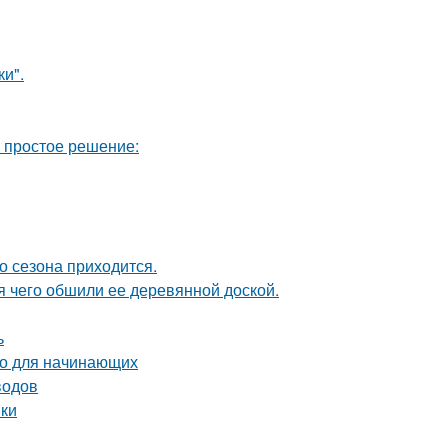
и".
ь простое решение:
о сезона приходится.
 чего обшили ее деревянной доской.
ь
во для начинающих
водов
нки