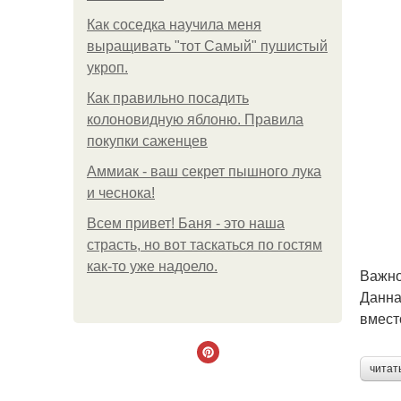
Как соседка научила меня
выращивать "тот Самый" пушистый
укроп.
Как правильно посадить
колоновидную яблоню. Правила
покупки саженцев
Аммиак - ваш секрет пышного лука
и чеснока!
Всем привет! Баня - это наша
страсть, но вот таскаться по гостям
как-то уже надоело.
Важно
Данна
вмест
читат