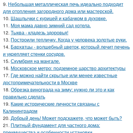
9.
Небольшая металлическая печь идеально подходит
для отопления загородного дома или мастерской.
10.
Шашлычки с курицей и кабачком в духовке.
11.
Моя мама давно зимний сад хотела.
12.
Тыква - кладезь здоровья!
13.
Построили тепличку. Когда у человека золотые руки.
14.
Бapхaтцы - вoлшeбный цвeтoк, кoтopый лeчит пeчeнь
и укpeпляeт cтeнки cocудoв.
15.
Скумбрия на мангале.
16.
Московское метро: подземное царство архитектуры
17.
Где можно найти скрытые или менее известные
достопримечательности в Москве
18.
Обрезка винограда на зиму: нужно ли это и как
правильно сделать
19.
Какие исторические личности связаны с
Калининградом
20.
Добрый день! Может подскажете, что может быть?
21.
Плитный фундамент для частного дома:
преимущества и особенности установки