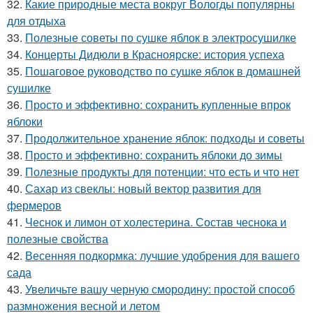
32.
Какие природные места вокруг Вологды популярны
для отдыха
33.
Полезные советы по сушке яблок в электросушилке
34.
Концерты Дидюли в Красноярске: история успеха
35.
Пошаговое руководство по сушке яблок в домашней
сушилке
36.
Просто и эффективно: сохранить купленные впрок
яблоки
37.
Продолжительное хранение яблок: подходы и советы
38.
Просто и эффективно: сохранить яблоки до зимы
39.
Полезные продукты для потенции: что есть и что нет
40.
Сахар из свеклы: новый вектор развития для
фермеров
41.
Чеснок и лимон от холестерина. Состав чеснока и
полезные свойства
42.
Весенняя подкормка: лучшие удобрения для вашего
сада
43.
Увеличьте вашу черную смородину: простой способ
размножения весной и летом