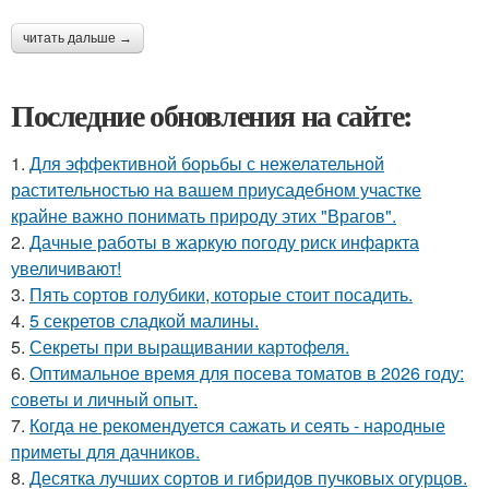
читать дальше →
Последние обновления на сайте:
1.
Для эффективной борьбы с нежелательной
растительностью на вашем приусадебном участке
крайне важно понимать природу этих "Врагов".
2.
Дачные работы в жаркую погоду риск инфаркта
увеличивают!
3.
Пять сортов голубики, которые стоит посадить.
4.
5 секретов сладкой малины.
5.
Секреты при выращивании картофеля.
6.
Оптимальное время для посева томатов в 2026 году:
советы и личный опыт.
7.
Когда не рекомендуется сажать и сеять - народные
приметы для дачников.
8.
Десятка лучших сортов и гибридов пучковых огурцов.