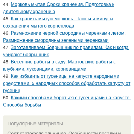
44.
Морковь мытая Сроки хранения. Подготовка к
длительному хранению
45.
Как хранить мытую морковь. Плюсы и минусы
сохранения мытого корнеплода
46.
Размножение черной смородины черенками летом.
Размножение смородины зелеными черенками
47.
Заготавливаем боярышник по правилам. Как и когда
убирают боярышник
48.
Весенние работы в саду. Мартовские работы с
клубнями, луковицами, корневищами
49.
Как избавить от гусеницы на капусте народными
средствами. 5 народных способов обработать капусту от
гусениц
50.
Какими способами бороться с гусеницами на капусте.
Способы борьбы
Популярные материалы
Сорт картофеля эльмундо. Особенности посадки и