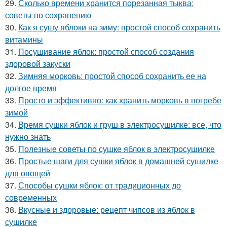
29.
Сколько времени хранится порезанная тыква:
советы по сохранению
30.
Как я сушу яблоки на зиму: простой способ сохранить
витамины
31.
Посушивание яблок: простой способ создания
здоровой закуски
32.
Зимняя морковь: простой способ сохранить ее на
долгое время
33.
Просто и эффективно: как хранить морковь в погребе
зимой
34.
Время сушки яблок и груш в электросушилке: все, что
нужно знать
35.
Полезные советы по сушке яблок в электросушилке
36.
Простые шаги для сушки яблок в домашней сушилке
для овощей
37.
Способы сушки яблок: от традиционных до
современных
38.
Вкусные и здоровые: рецепт чипсов из яблок в
сушилке