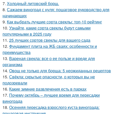
7.
Холодный литовский борщ.
8.
Сажаем виноград с нуля: пошаговое руководство для
начинающих
9.
Как выбрать лучшие сорта свеклы: топ-10 рейтинг
10.
Узнайте, какие сорта свеклы будут самыми
популярными в 2025 году
11.
25 лучших сортов свеклы для вашего сада
12.
Фундамент плита на ЖБ сваях: особенности и
преимущества
13.
Вареная свекла: все о ее пользе и вреде для
организма
14.
Овощ не только для борща: 5 неожиданных рецептов
15.
Свёкла: скрытые опасности, о которых вы не
подозревали
16.
Какие зимние развлечения есть в парках
17.
Почему октябрь – лучшее время для пересадки
винограда
18.
Осенняя пересадка взрослого куста винограда:
пошаговая инструкция