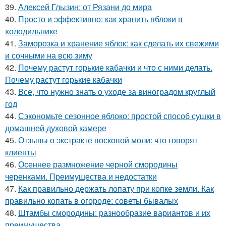
39.
Алексей Глызин: от Рязани до мира
40.
Просто и эффективно: как хранить яблоки в
холодильнике
41.
Заморозка и хранение яблок: как сделать их свежими
и сочными на всю зиму
42.
Почему растут горькие кабачки и что с ними делать.
Почему растут горькие кабачки
43.
Все, что нужно знать о уходе за виноградом круглый
год
44.
Сэкономьте сезонное яблоко: простой способ сушки в
домашней духовой камере
45.
Отзывы о экстракте восковой моли: что говорят
клиенты
46.
Осеннее размножение черной смородины
черенками. Преимущества и недостатки
47.
Как правильно держать лопату при копке земли. Как
правильно копать в огороде: советы бывалых
48.
Штамбы смородины: разнообразие вариантов и их
преимущества