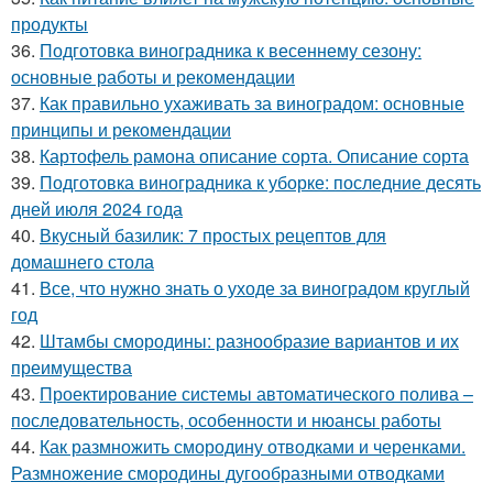
продукты
36.
Подготовка виноградника к весеннему сезону:
основные работы и рекомендации
37.
Как правильно ухаживать за виноградом: основные
принципы и рекомендации
38.
Картофель рамона описание сорта. Описание сорта
39.
Подготовка виноградника к уборке: последние десять
дней июля 2024 года
40.
Вкусный базилик: 7 простых рецептов для
домашнего стола
41.
Все, что нужно знать о уходе за виноградом круглый
год
42.
Штамбы смородины: разнообразие вариантов и их
преимущества
43.
Проектирование системы автоматического полива –
последовательность, особенности и нюансы работы
44.
Как размножить смородину отводками и черенками.
Размножение смородины дугообразными отводками