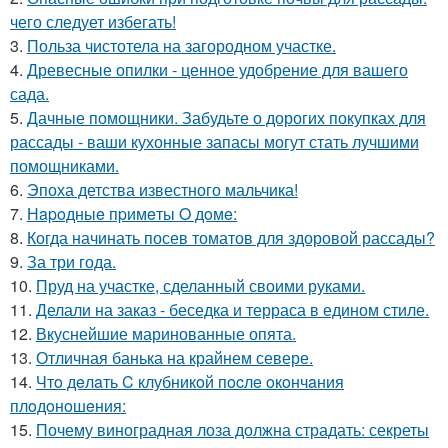
чего следует избегать!
3.
Польза чистотела на загородном участке.
4.
Древесные опилки - ценное удобрение для вашего
сада.
5.
Дачные помощники. Забудьте о дорогих покупках для
рассады - ваши кухонные запасы могут стать лучшими
помощниками.
6.
Эпоха детства известного мальчика!
7.
Нapoдныe пpимeты O дoмe:
8.
Когда начинать посев томатов для здоровой рассады?
9.
За три года.
10.
Пруд на участке, сделанный своими руками.
11.
Делали на заказ - беседка и терраса в едином стиле.
12.
Вкуснейшие маринованные опята.
13.
Отличная банька на крайнем севере.
14.
Чтo дeлaть C клубникoй пocлe oкoнчaния
плoдoнoшeния:
15.
Почему виноградная лоза должна страдать: секреты