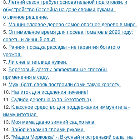
3.
Летний сезон требует основательной подготовки, и
обустройство бассейна на даче своими руками -
отличное решение.
4.
Манцинелловое дерево самое опасное дерево в мире.
5.
Оптимальное время для посева томатов в 2026 году:
советы и личный опыт.
6.
Ранняя посадка рассады - не гарантия богатого
урожая.
7.
Ли снег в теплице нужен.
8.
Берёзовый дёготь: эффективные способы
применения в саду.
9.
Муж, брат, свояк построили сами такую красоту.
10.
Напиток для исцеления печение!
11.
Судили деревню (а та безответна).
12.
Классное средство для поддержания иммунитета -
иммyнитeтнaя.
13.
Моя мама давно зимний сад хотела.
14.
Забор из камня своими руками.
15.
"Мадам Морковка" -. Вкусный и остренький салат на