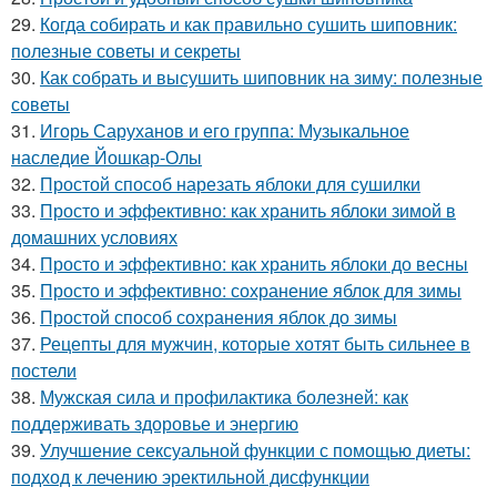
29.
Когда собирать и как правильно сушить шиповник:
полезные советы и секреты
30.
Как собрать и высушить шиповник на зиму: полезные
советы
31.
Игорь Саруханов и его группа: Музыкальное
наследие Йошкар-Олы
32.
Простой способ нарезать яблоки для сушилки
33.
Просто и эффективно: как хранить яблоки зимой в
домашних условиях
34.
Просто и эффективно: как хранить яблоки до весны
35.
Просто и эффективно: сохранение яблок для зимы
36.
Простой способ сохранения яблок до зимы
37.
Рецепты для мужчин, которые хотят быть сильнее в
постели
38.
Мужская сила и профилактика болезней: как
поддерживать здоровье и энергию
39.
Улучшение сексуальной функции с помощью диеты:
подход к лечению эректильной дисфункции