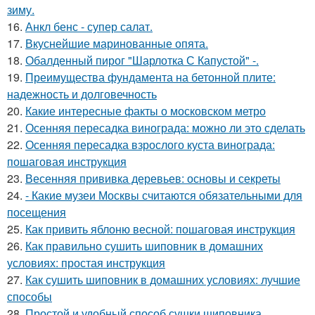
зиму.
16.
Анкл бенс - супер салат.
17.
Вкуснейшие маринованные опята.
18.
Обалденный пирог "Шарлотка С Капустой" -.
19.
Преимущества фундамента на бетонной плите:
надежность и долговечность
20.
Какие интересные факты о московском метро
21.
Осенняя пересадка винограда: можно ли это сделать
22.
Осенняя пересадка взрослого куста винограда:
пошаговая инструкция
23.
Весенняя прививка деревьев: основы и секреты
24.
- Какие музеи Москвы считаются обязательными для
посещения
25.
Как привить яблоню весной: пошаговая инструкция
26.
Как правильно сушить шиповник в домашних
условиях: простая инструкция
27.
Как сушить шиповник в домашних условиях: лучшие
способы
28.
Простой и удобный способ сушки шиповника