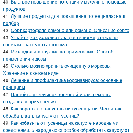
40.
Быстрое повышение потенции у мужчин с помощью
продуктов
41.
Лучшие продукты для повышения потенциала: наш
подбор
42.
Сорт картофеля рамона или романо. Описание сорта
43.
Узнайте, как ухаживать за растениями, согласно
советам знакомого агронома
44.
Мексидол инструкция по применению. Способ
применения и дозы
45.
Сколько можно хранить очищенную морковь.
Хранение в свежем виде
46.
Лечение и профилактика коронавируса: основные
принципы
47.
Настойка из личинок восковой моли: секреты
создания и применения
48.
Как бороться с капустными гусеницами. Чем и как
обрабатывать капусту от гусениц?
49.
Как избавить от гусеницы на капусте народными
средствами. 5 народных способов обработать капусту от