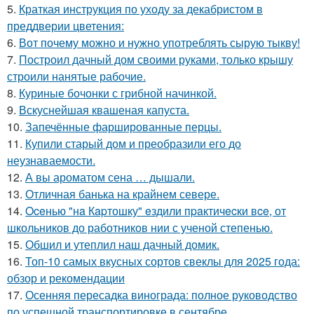
5.
Краткая инструкция по уходу за декабристом в
преддверии цветения:
6.
Вот почему можно и нужно употреблять сырую тыкву!
7.
Построил дачный дом своими руками, только крышу
строили нанятые рабочие.
8.
Куриные бочонки с грибной начинкой.
9.
Вскуснейшая квашеная капуста.
10.
Запечённые фаршированные перцы.
11.
Купили старый дом и преобразили его до
неузнаваемости.
12.
А вы ароматом сена … дышали.
13.
Отличная банька на крайнем севере.
14.
Oceнью "нa Кapтошку" eздили пpaктичecки вce, от
школьников до работников нии с ученой степенью.
15.
Обшил и утеплил наш дачный домик.
16.
Топ-10 самых вкусных сортов свеклы для 2025 года:
обзор и рекомендации
17.
Осенняя пересадка винограда: полное руководство
по успешной транспортировке в сентябре