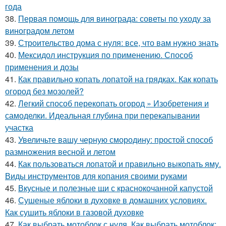
года
38.
Первая помощь для винограда: советы по уходу за
виноградом летом
39.
Строительство дома с нуля: все, что вам нужно знать
40.
Мексидол инструкция по применению. Способ
применения и дозы
41.
Как правильно копать лопатой на грядках. Как копать
огород без мозолей?
42.
Легкий способ перекопать огород » Изобретения и
самоделки. Идеальная глубина при перекапывании
участка
43.
Увеличьте вашу черную смородину: простой способ
размножения весной и летом
44.
Как пользоваться лопатой и правильно выкопать яму.
Виды инструментов для копания своими руками
45.
Вкусные и полезные щи с краснокочанной капустой
46.
Сушеные яблоки в духовке в домашних условиях.
Как сушить яблоки в газовой духовке
47.
Как выбрать мотоблок с нуля. Как выбрать мотоблок: