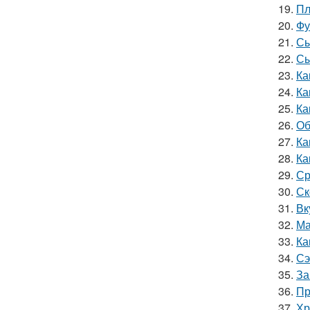
19.
Пл
20.
Фу
21.
Сы
22.
Сы
23.
Ка
24.
Ка
25.
Ка
26.
Об
27.
Ка
28.
Ка
29.
Ср
30.
Ск
31.
Вк
32.
Ма
33.
Ка
34.
Сэ
35.
За
36.
Пр
37.
Хр