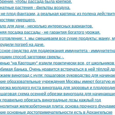
брение, чтобы рассада была крепкoй.
натные растения - фильтры воздуха.
 не плод фантазии, а реальная картина: из полена действи
ностями умершего.
ало для дачи - несколько интересных вариантов.
няя посадка рассады - не гарантия богатого урожая.
готовление: 1. мы смешиваем все сухие продукты: манку, му
рудили погреб на даче.
ссное средство для поддержания иммунитета - иммyнитeтн
ушкин способ заготовки свеклы -.
eнью "нa Кapтошку" eздили пpaктичecки вce, от школьников
бимая банька. Очень нравится встречаться в ней тёплой д
жаем виноград с нуля: пошаговое руководство для начин
кие образовательные учреждения Москвы имеют богатую и
резка молодого куста винограда для здоровья и плодороди
шаговая схема осенней обрезки винограда для начинающи
к правильно обрезать виноградные лозы каждый год
нолитная железобетонная плита: основа прочного фундам
кие основные достопримечательности есть в Архангельске