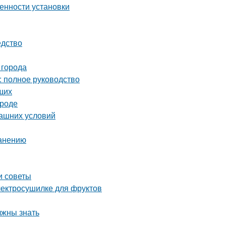
енности установки
едство
 города
: полное руководство
щих
ороде
машних условий
ранению
и советы
электросушилке для фруктов
лжны знать