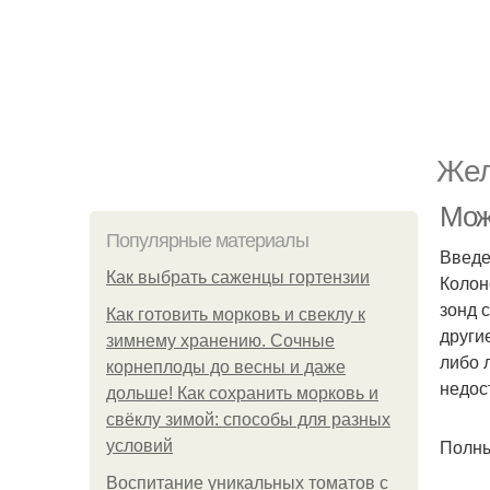
Жел
Мож
Популярные материалы
Введе
Как выбрать саженцы гортензии
Колон
зонд 
Как готовить морковь и свеклу к
други
зимнему хранению. Сочные
либо 
корнеплоды до весны и даже
недос
дольше! Как сохранить морковь и
свёклу зимой: способы для разных
Полны
условий
Воспитание уникальных томатов с