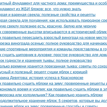
итный фундамент для частного дома: преимущества и особ
ндамент из ЖБИ блоков: все, что нужно знать
рая и вареная свекла: полезные свойства и рецепты
рая свекла для похудения: как использовать природное ср
кую свеклу полезнее есть: красную, белую или черную
к современные высотки вписываются в исторический облик
к правильно пересадить взрослый виноград на новое место
резка винограда осенью: полное руководство для начинаю
кие спортивные мероприятия и команды представлены в г
к сушить шиповник в духовке: простое руководство для до
ок годности и хранения тыквы: полное руководство
олько времени хранится порезанная тыква: советы по сох
усный и полезный: рецепт сушки яблок с корицей
рина Девятова: история успеха в Красноярске
к правильно сушить яблоки на зиму: проверенные рецепты 
кономьте время и усилия: как правильно сушить яблоки в 
морозка или холодильник? Как правильно хранить яблоки
одолжительное хранение яблок: 5 секретов, которые вы до
анение яблок на зиму: проверенные способы и советы