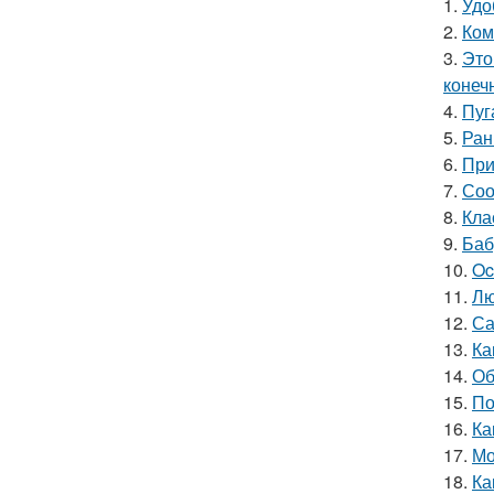
1.
Удо
2.
Ком
3.
Это
конеч
4.
Пуг
5.
Ран
6.
При
7.
Соо
8.
Кла
9.
Баб
10.
Oc
11.
Лю
12.
Са
13.
Ка
14.
Об
15.
По
16.
Ка
17.
Мо
18.
Ка