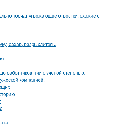
тельно торчат угрожающие отростки, схожие с
ку, сахар, разрыхлитель.
aя.
 до работников нии с ученой степенью.
ружеской компанией.
ающих
сторию
я
х
ента