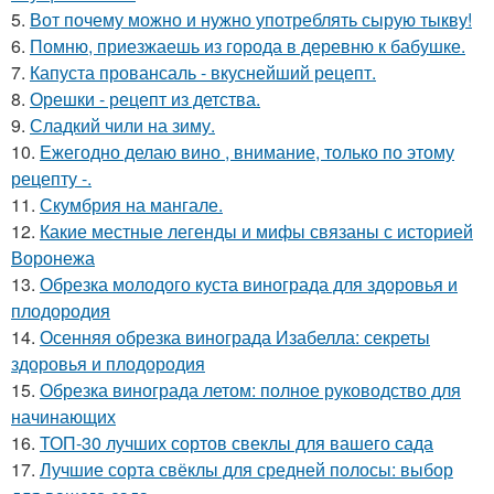
5.
Вот почему можно и нужно употреблять сырую тыкву!
6.
Помню, приезжаешь из города в деревню к бабушке.
7.
Капуста провансаль - вкуснейший рецепт.
8.
Орешки - рецепт из детства.
9.
Сладкий чили на зиму.
10.
Ежегодно делаю вино , внимание, только по этому
рецепту -.
11.
Скумбрия на мангале.
12.
Какие местные легенды и мифы связаны с историей
Воронежа
13.
Обрезка молодого куста винограда для здоровья и
плодородия
14.
Осенняя обрезка винограда Изабелла: секреты
здоровья и плодородия
15.
Обрезка винограда летом: полное руководство для
начинающих
16.
ТОП-30 лучших сортов свеклы для вашего сада
17.
Лучшие сорта свёклы для средней полосы: выбор