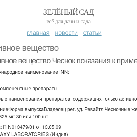
ЗЕЛЁНЫЙ САД
всё для дачи и сада
главная
новости
статьи
ивное вещество
ивное вещество Чеснок показания к при
народное наименование INN:
омпонентные препараты
вые наименования препаратов, содержащих только актив
ниеФорма выпускаВладелец рег. уд. Ревайтл Чесночные 
625 мг: 30 или 100 шт.
№: П N013479/01 от 13.05.09
AXY LABORATORIES (Индия)