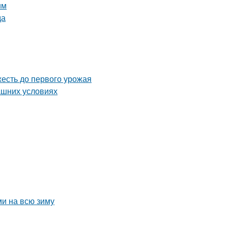
им
да
жесть до первого урожая
ашних условиях
ми на всю зиму