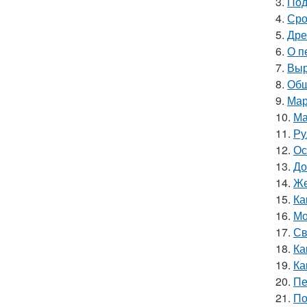
3.
Под
4.
Сро
5.
Дре
6.
О п
7.
Выр
8.
Обш
9.
Мар
10.
Ма
11.
Ру
12.
Ос
13.
До
14.
Же
15.
Ка
16.
Мо
17.
Св
18.
Ка
19.
Ка
20.
Пе
21.
По