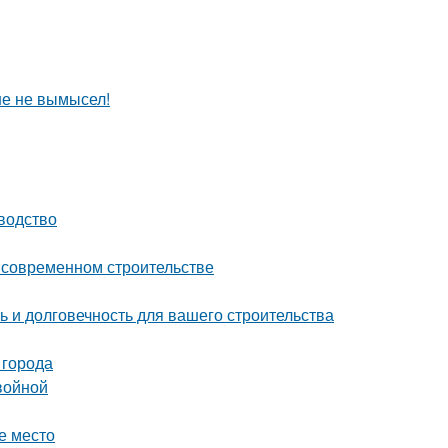
ше не вымысел!
водство
о современном строительстве
 и долговечность для вашего строительства
 города
войной
е место