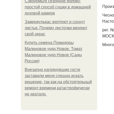
Сэкономьте сезонное яблоко:
Произ
простой способ сушки в домашней
духовой камере
Чесно
Настой
Замиокулькас желтеют и сохнут
листья. Почему листочки меняют
рег. №
свой окрас
МОСК
Купить семена Помидоры
Много
Малиновое чудо Новое. Томат
Малиновое чудо Новое (Сады
России)
Внезапно нагрянувшие гости
заставили меня спешно искать
решение, так как на обстоятельный
ремонт времени катастрофически
не хватало.