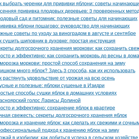
к выбрать черенки для прививки яблони: советы начинающ
сенняя прививка плодовых деревьев: 3 проверенных мето
одовый сад и питомник: полезные советы для начинающих
ививка яблони пошагово: руководство для начинающих
жные советы по уходу за виноградом в августе и сентябре
к сушить шиповник в духовке: простая инструкция
креты долгосрочного хранения моркови: как сохранить све
осто и эффективно: как сохранить морковь до весны в дом
морозка моркови: простой способ сохранения на зиму
ишком много яблок? Здесь 3 способа, как их использовать
к растянуть удовольствие от урожая на всю осень
усные и полезные: яблоки сушеные в Изидри
остые способы сушки яблок в домашних условиях
асноярский голос Ларисы Долиной
осто и эффективно: сохранение яблок в квартире
чная свежесть: секреты долгосрочного хранения яблок
морозка и хранение яблок: как сделать их свежими и сочны
офессиональный подход к хранению яблок на зиму
ожай в изобилии: как добиться успеха в сельском хозяйстве