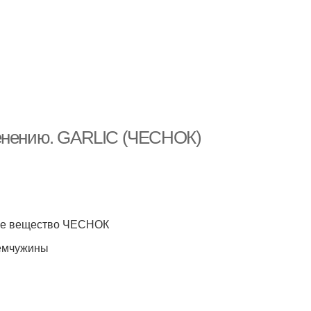
менению. GARLIC (ЧЕСНОК)
ное вещество ЧЕСНОК
жемчужины