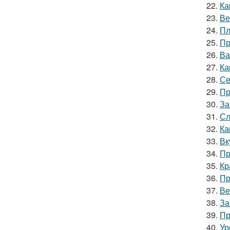
22.
Ка
23.
Ве
24.
Пл
25.
Пр
26.
Ва
27.
Ка
28.
Се
29.
Пр
30.
За
31.
Сл
32.
Ка
33.
Вк
34.
Пр
35.
Кр
36.
Пр
37.
Ве
38.
За
39.
Пр
40.
Ур