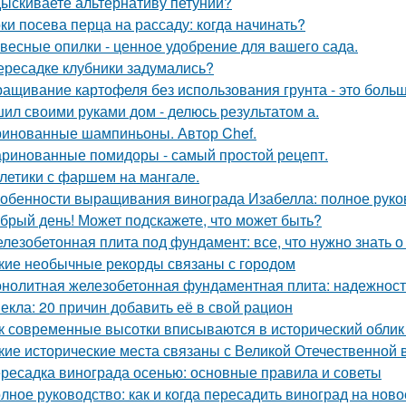
ыскиваете альтернативу петунии?
ки посева перца на рассаду: когда начинать?
весные опилки - ценное удобрение для вашего сада.
ересадке клубники задумались?
ащивание картофеля без использования грунта - это боль
ил своими руками дом - делюсь результатом а.
инованные шампиньоны. Автор Chef.
ринованные помидоры - самый простой рецепт.
летики с фаршем на мангале.
обенности выращивания винограда Изабелла: полное руко
брый день! Может подскажете, что может быть?
лезобетонная плита под фундамент: все, что нужно знать 
кие необычные рекорды связаны с городом
нолитная железобетонная фундаментная плита: надежность
екла: 20 причин добавить её в свой рацион
к современные высотки вписываются в исторический облик
кие исторические места связаны с Великой Отечественной 
ресадка винограда осенью: основные правила и советы
лное руководство: как и когда пересадить виноград на ново