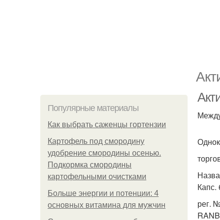
Акт
Акт
Популярные материалы
Между
Как выбрать саженцы гортензии
Однок
Картофель под смородину
удобрение смородины осенью.
торго
Подкормка смородины
Назва
картофельными очистками
Капс. 
Больше энергии и потенции: 4
рег. 
основных витамина для мужчин
RANB