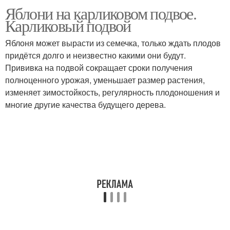
Яблони на карликовом подвое.
Саженцы на
Карликовый малыш
Карликовый подвой
карликовом подвое
Яблоня может вырасти из семечка, только ждать плодов
придётся долго и неизвестно какими они будут.
Яблони на
Прививка на подвой сокращает сроки получения
полукарликовом
полноценного урожая, уменьшает размер растения,
подвое
изменяет зимостойкость, регулярность плодоношения и
многие другие качества будущего дерева.