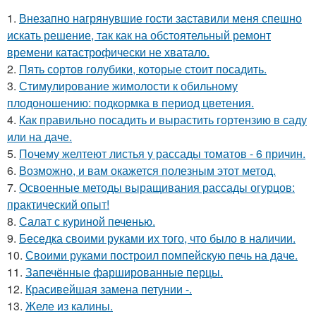
1.
Внезапно нагрянувшие гости заставили меня спешно
искать решение, так как на обстоятельный ремонт
времени катастрофически не хватало.
2.
Пять сортов голубики, которые стоит посадить.
3.
Стимулирование жимолости к обильному
плодоношению: подкормка в период цветения.
4.
Как правильно посадить и вырастить гортензию в саду
или на даче.
5.
Почему желтеют листья у рассады томатов - 6 причин.
6.
Возможно, и вам окажется полезным этот метод.
7.
Освоенные методы выращивания рассады огурцов:
практический опыт!
8.
Салат с куриной печенью.
9.
Беседка своими руками их того, что было в наличии.
10.
Своими руками построил помпейскую печь на даче.
11.
Запечённые фаршированные перцы.
12.
Красивейшая замена петунии -.
13.
Желе из калины.